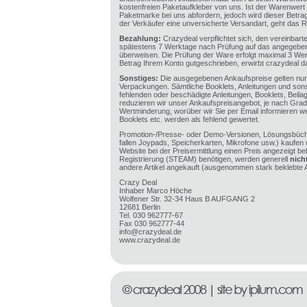
kostenfreien Paketaufkleber von uns. Ist der Warenwert
Paketmarke bei uns abfordern, jedoch wird dieser Betr
der Verkäufer eine unversicherte Versandart, geht das R
Bezahlung:
Crazydeal verpflichtet sich, den vereinbart
spätestens 7 Werktage nach Prüfung auf das angegeben
überweisen. Die Prüfung der Ware erfolgt maximal 3 Wer
Betrag Ihrem Konto gutgeschrieben, erwirbt crazydeal 
Sonstiges:
Die ausgegebenen Ankaufspreise gelten nur 
Verpackungen. Sämtliche Booklets, Anleitungen und sons
fehlenden oder beschädigte Anleitungen, Booklets, Beil
reduzieren wir unser Ankaufspreisangebot, je nach Gra
Wertminderung, worüber wir Sie per Email informieren we
Booklets etc. werden als fehlend gewertet.
Promotion-/Presse- oder Demo-Versionen, Lösungsbüche
fallen Joypads, Speicherkarten, Mikrofone usw.) kaufen 
Website bei der Preisermittlung einen Preis angezeigt be
Registrierung (STEAM) benötigen, werden generell
nich
andere Artikel angekauft (ausgenommen stark beklebte Ar
Crazy Deal
Inhaber Marco Höche
Wolfener Str. 32-34 Haus B AUFGANG 2
12681 Berlin
Tel. 030 962777-67
Fax 030 962777-44
info@crazydeal.de
www.crazydeal.de