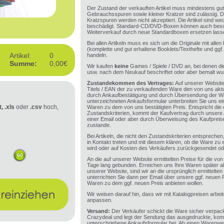
Der Zustand der verkauften Artikel muss mindestens gut 
Gebrauchsspuren sowie kleiner Kratzer sind zulässig. 
Kratzspuren werden nicht akzeptiert. Die Artikel sind we
beschädigt. Standard-CD/DVD-Boxen können auch beschä
Weiterverkauf durch neue Standardboxen ersetzen lass
Bei allen Artikeln muss es sich um die Originale mit alle
(komplette und gut erhaltene Booklets/Texthefte und ggf
Artikel:
0
handeln.
Summe:
0,00€
Wir kaufen
keine
Games / Spiele / DVD an, bei denen di
usw. nach dem Neukauf beschriftet oder aber bemalt wu
Zustandekommen des Vertrages:
Auf unserer Website
Titels / EAN der zu verkaufenden Ware den von uns aktue
durch Ankaufbestätigung und durch Übersendung der Wa
unterzeichneten Ankaufsformular unterbreiten Sie uns e
t, .xls
oder
.csv
hoch,
Waren zu dem von uns bestätigten Preis. Entspricht di
Zustandskriterien, kommt der Kaufvertrag durch unser
einer Email oder aber durch Überweisung des Kaufpreis
zustande.
Bei Artikeln, die nicht den Zustandskriterien entsprech
in Kontakt treten und mit diesem klären, ob die Ware zu
wird oder auf Kosten des Verkäufers zurückgesendet ode
An die auf unserer Website ermittelten Preise für die von
Tage lang gebunden. Erreichen uns Ihre Waren später al
unserer Website, sind wir an die ursprünglich ermittelte
unterrichten Sie dann per Email über unsere ggf. neuen 
Waren zu dem ggf. neuen Preis anbieten wollen.
Wir weisen darauf hin, dass wir mit Katalogpreisen arbei
anpassen.
Versand:
Der Verkäufer schickt die Ware sicher verpa
Crazydeal und legt der Sendung das ausgedruckte, kompl
unterschriebene Ankaufsformular bei. Ab einen Warenwe