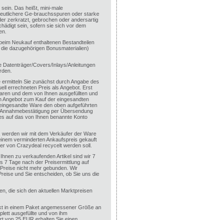
sein. Das heißt, mini-male
Deutlichere Ge-brauchsspuren oder starke
der zerkratzt, gebrochen oder andersartig
digt sein, sofern sie sich vor dem
en.
n beim Neukauf enthaltenen Bestandteilen
. die dazugehörigen Bonusmaterialien)
e Datenträger/Covers/Inlays/Anleitungen
rden.
 ermitteln Sie zunächst durch Angabe des
ll errechneten Preis als Angebot. Erst
ren und dem von Ihnen ausgefüllten und
in Angebot zum Kauf der eingesandten
e eingesandte Ware den oben aufgeführten
e Annahmebestätigung per Übersendung
es auf das von Ihnen benannte Konto
en, werden wir mit dem Verkäufer der Ware
 einem verminderten Ankaufspreis gekauft
r von Crazydeal recycelt werden soll.
 Ihnen zu verkaufenden Artikel sind wir 7
s 7 Tage nach der Preisermittlung auf
n Preise nicht mehr gebunden. Wir
Preise und Sie entscheiden, ob Sie uns die
ten, die sich den aktuellen Marktpreisen
ckt in einem Paket angemessener Größe an
ett ausgefüllte und von ihm
rt von 25 EUR erhalten Sie einen