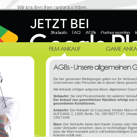
Die hier genannten Bedingungen gelten nur für Verbrauch
Unternehmen oder Personen die in diesen Sinne gewerbl
Alle Ankäufe erfolgen aufgrund dieser allgemeinen Gesc
Verkäufer:
Sie sind Privatverkäufer (im weiteren Verkäu
Der Ankauf von gewerblichen Händlern erfolgt nur 
gesonderten Konditionen.
Ankäufer:
Der Ankäufer ist Crazydeal, Inhaber Marco H
AUFGANG 2, 12681 Berlin, Tel.: 030 962777-67, Umsatz
139171045
Ware:
Der Verkäufer bietet dem Käufer Games oder Vid
Jeder Verkäufer versichert, dass er rechtmäßiger Eige
dass die Ware komplett und in voll funktionsfähigem Zu
Kriterien erfüllt sein: