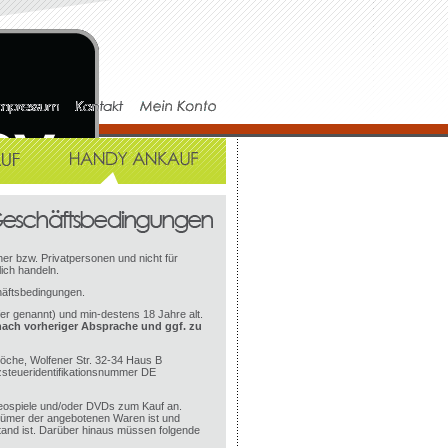
er bzw. Privatpersonen und nicht für
ich handeln.
häftsbedingungen.
fer genannt) und min-destens 18 Jahre alt.
nach vorheriger Absprache und ggf. zu
öche, Wolfener Str. 32-34 Haus B
steueridentifikationsnummer DE
eospiele und/oder DVDs zum Kauf an.
ntümer der angebotenen Waren ist und
stand ist. Darüber hinaus müssen folgende