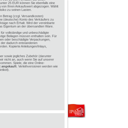
 unter 25 EUR können Sie ebenfalls eine
ag von Ihren Ankaufswert abgezogen. Wählt
isiko zu seinen Lasten.
en Betrag (zzgl. Versandkosten)
e (deutsche) Konto des Verkäufers zu
ktage nach Erhalt. Wird der vereinbarte
das Eigentum an der übersandten Ware.
für vollständige und unbeschädigte
tige Beilagen müssen enthalten sein. Für
agen oder beschädigte Verpackungen,
d der dadurch entstandenen
rden. Kopierte Anleitungen/Inlays,
r sowie jegliches Zubehör (darunter
wir nicht an, auch wenn Sie auf unserer
kommen. Spiele, die eine Online-
t angekauft
. Verleihversionen werden wie
tikel).