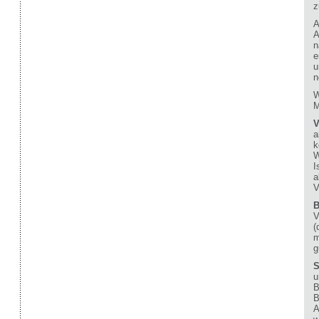
z
A
A
n
e
u
n
W
M
V
a
k
W
I
a
V
B
V
(
m
g
S
u
B
B
A