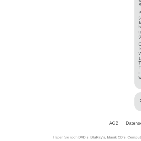
w
B
P
(
a
b
g
(
C
I
W
1
T
F
i
w
AGB
Datens
Haben Sie noch
DVD's
,
BluRay's
,
Musik CD's
,
Compute