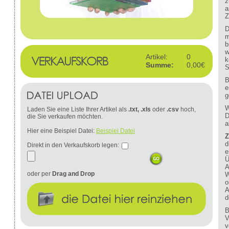
z
a
Z
D
m
b
w
Artikel:
0
k
Summe:
0,00€
S
B
e
g
W
Laden Sie eine Liste Ihrer Artikel als
.txt, .xls
oder
.csv
hoch,
D
die Sie verkaufen möchten.
a
Hier eine Beispiel Datei:
Beispiel Datei
Z
d
Direkt in den Verkaufskorb legen:
e
Ü
A
oder per
Drag and Drop
W
o
A
d
B
V
v