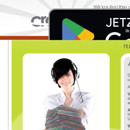
D
u
A
V
d
v
A
H
U
W