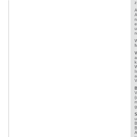
z
A
A
n
e
u
n
W
M
V
a
k
W
I
a
V
B
V
(
m
g
S
u
B
B
A