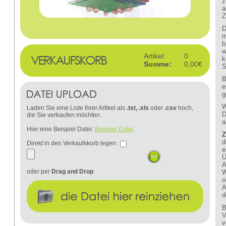
z
a
Z
D
m
b
w
Artikel:
0
k
Summe:
0,00€
S
B
e
g
W
Laden Sie eine Liste Ihrer Artikel als
.txt, .xls
oder
.csv
hoch,
D
die Sie verkaufen möchten.
a
Hier eine Beispiel Datei:
Beispiel Datei
Z
d
Direkt in den Verkaufskorb legen:
e
Ü
A
oder per
Drag and Drop
W
o
A
d
B
V
v