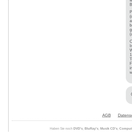
w
B
P
(
a
b
g
(
C
I
W
1
T
F
i
w
AGB
Datens
Haben Sie noch
DVD's
,
BluRay's
,
Musik CD's
,
Compute