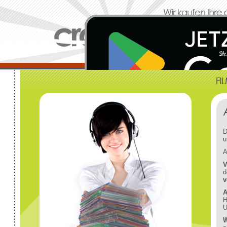
D
u
A
V
d
v
A
H
U
W