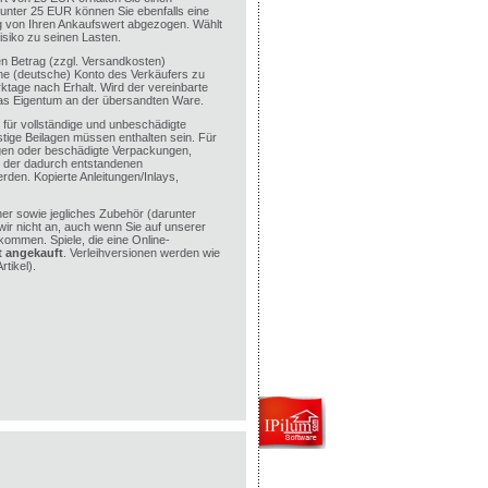
 unter 25 EUR können Sie ebenfalls eine
ag von Ihren Ankaufswert abgezogen. Wählt
isiko zu seinen Lasten.
en Betrag (zzgl. Versandkosten)
e (deutsche) Konto des Verkäufers zu
ktage nach Erhalt. Wird der vereinbarte
das Eigentum an der übersandten Ware.
für vollständige und unbeschädigte
tige Beilagen müssen enthalten sein. Für
agen oder beschädigte Verpackungen,
d der dadurch entstandenen
rden. Kopierte Anleitungen/Inlays,
r sowie jegliches Zubehör (darunter
wir nicht an, auch wenn Sie auf unserer
kommen. Spiele, die eine Online-
t angekauft
. Verleihversionen werden wie
tikel).