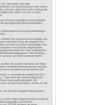
sein. Das heißt, mini-male
Deutlichere Ge-brauchsspuren oder starke
der zerkratzt, gebrochen oder andersartig
digt sein, sofern sie sich vor dem
en.
n beim Neukauf enthaltenen Bestandteilen
. die dazugehörigen Bonusmaterialien)
e Datenträger/Covers/Inlays/Anleitungen
rden.
 ermitteln Sie zunächst durch Angabe des
ll errechneten Preis als Angebot. Erst
ren und dem von Ihnen ausgefüllten und
in Angebot zum Kauf der eingesandten
e eingesandte Ware den oben aufgeführten
e Annahmebestätigung per Übersendung
es auf das von Ihnen benannte Konto
en, werden wir mit dem Verkäufer der Ware
 einem verminderten Ankaufspreis gekauft
r von Crazydeal recycelt werden soll.
 Ihnen zu verkaufenden Artikel sind wir 7
s 7 Tage nach der Preisermittlung auf
n Preise nicht mehr gebunden. Wir
Preise und Sie entscheiden, ob Sie uns die
ten, die sich den aktuellen Marktpreisen
ckt in einem Paket angemessener Größe an
ett ausgefüllte und von ihm
rt von 25 EUR erhalten Sie einen