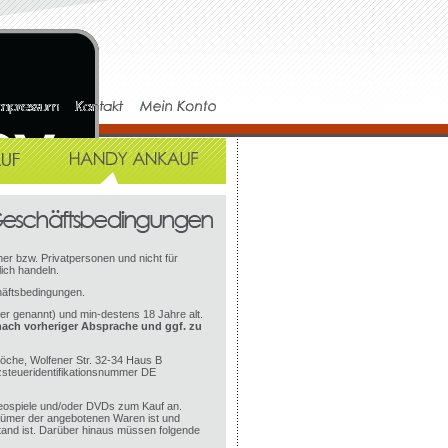
er bzw. Privatpersonen und nicht für
ich handeln.
häftsbedingungen.
fer genannt) und min-destens 18 Jahre alt.
nach vorheriger Absprache und ggf. zu
öche, Wolfener Str. 32-34 Haus B
steueridentifikationsnummer DE
eospiele und/oder DVDs zum Kauf an.
ntümer der angebotenen Waren ist und
stand ist. Darüber hinaus müssen folgende