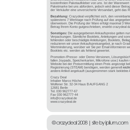
kostenfreien Paketaufkleber von uns. Ist der Warenwert
Paketmarke bei uns abfordern, jedoch wird dieser Betr
der Verkäufer eine unversicherte Versandart, geht das R
Bezahlung:
Crazydeal verpflichtet sich, den vereinbart
spätestens 7 Werktage nach Prüfung auf das angegeben
überweisen. Die Prüfung der Ware erfolgt maximal 3 Wer
Betrag Ihrem Konto gutgeschrieben, erwirbt crazydeal 
Sonstiges:
Die ausgegebenen Ankaufspreise gelten nur 
Verpackungen. Sämtliche Booklets, Anleitungen und sons
fehlenden oder beschädigte Anleitungen, Booklets, Beil
reduzieren wir unser Ankaufspreisangebot, je nach Gra
Wertminderung, worüber wir Sie per Email informieren we
Booklets etc. werden als fehlend gewertet.
Promotion-/Presse- oder Demo-Versionen, Lösungsbüche
fallen Joypads, Speicherkarten, Mikrofone usw.) kaufen 
Website bei der Preisermittlung einen Preis angezeigt be
Registrierung (STEAM) benötigen, werden generell
nich
andere Artikel angekauft (ausgenommen stark beklebte Ar
Crazy Deal
Inhaber Marco Höche
Wolfener Str. 32-34 Haus B AUFGANG 2
12681 Berlin
Tel. 030 962777-67
Fax 030 962777-44
info@crazydeal.de
www.crazydeal.de