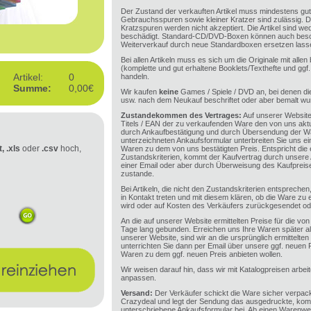
Der Zustand der verkauften Artikel muss mindestens gut 
Gebrauchsspuren sowie kleiner Kratzer sind zulässig. 
Kratzspuren werden nicht akzeptiert. Die Artikel sind we
beschädigt. Standard-CD/DVD-Boxen können auch beschä
Weiterverkauf durch neue Standardboxen ersetzen lass
Bei allen Artikeln muss es sich um die Originale mit alle
(komplette und gut erhaltene Booklets/Texthefte und ggf
Artikel:
0
handeln.
Summe:
0,00€
Wir kaufen
keine
Games / Spiele / DVD an, bei denen di
usw. nach dem Neukauf beschriftet oder aber bemalt wu
Zustandekommen des Vertrages:
Auf unserer Website
Titels / EAN der zu verkaufenden Ware den von uns aktue
durch Ankaufbestätigung und durch Übersendung der Wa
unterzeichneten Ankaufsformular unterbreiten Sie uns e
t, .xls
oder
.csv
hoch,
Waren zu dem von uns bestätigten Preis. Entspricht di
Zustandskriterien, kommt der Kaufvertrag durch unser
einer Email oder aber durch Überweisung des Kaufpreis
zustande.
Bei Artikeln, die nicht den Zustandskriterien entsprech
in Kontakt treten und mit diesem klären, ob die Ware zu
wird oder auf Kosten des Verkäufers zurückgesendet ode
An die auf unserer Website ermittelten Preise für die von
Tage lang gebunden. Erreichen uns Ihre Waren später al
unserer Website, sind wir an die ursprünglich ermittelte
unterrichten Sie dann per Email über unsere ggf. neuen 
Waren zu dem ggf. neuen Preis anbieten wollen.
Wir weisen darauf hin, dass wir mit Katalogpreisen arbei
anpassen.
Versand:
Der Verkäufer schickt die Ware sicher verpa
Crazydeal und legt der Sendung das ausgedruckte, kompl
unterschriebene Ankaufsformular bei. Ab einen Warenwe