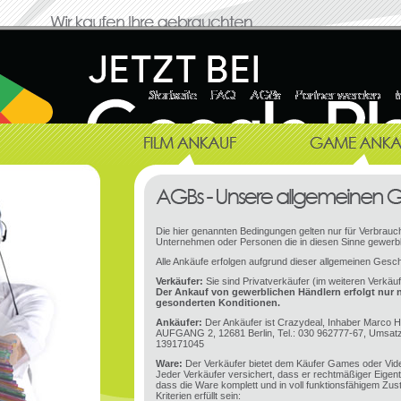
Die hier genannten Bedingungen gelten nur für Verbrauch
Unternehmen oder Personen die in diesen Sinne gewerbl
Alle Ankäufe erfolgen aufgrund dieser allgemeinen Gesc
Verkäufer:
Sie sind Privatverkäufer (im weiteren Verkäu
Der Ankauf von gewerblichen Händlern erfolgt nur 
gesonderten Konditionen.
Ankäufer:
Der Ankäufer ist Crazydeal, Inhaber Marco H
AUFGANG 2, 12681 Berlin, Tel.: 030 962777-67, Umsatz
139171045
Ware:
Der Verkäufer bietet dem Käufer Games oder Vid
Jeder Verkäufer versichert, dass er rechtmäßiger Eige
dass die Ware komplett und in voll funktionsfähigem Zu
Kriterien erfüllt sein: