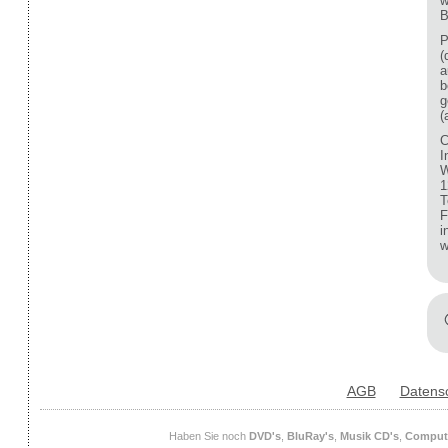
w
B
P
(
a
b
g
(
C
I
W
1
T
F
i
w
AGB
Datens
Haben Sie noch
DVD's
,
BluRay's
,
Musik CD's
,
Compute