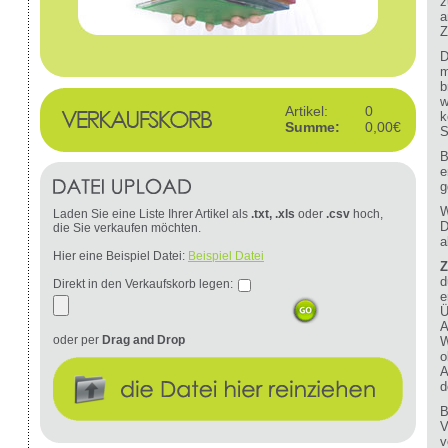
z
a
Z
D
m
b
w
Artikel:
0
k
Summe:
0,00€
S
B
e
g
W
Laden Sie eine Liste Ihrer Artikel als
.txt, .xls
oder
.csv
hoch,
D
die Sie verkaufen möchten.
a
Hier eine Beispiel Datei:
Beispiel Datei
Z
d
Direkt in den Verkaufskorb legen:
e
Ü
A
oder per
Drag and Drop
W
o
A
d
B
V
v