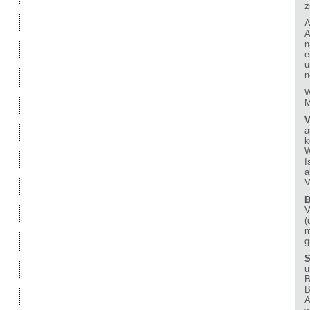
z
A
A
n
e
u
n
W
M
V
a
k
W
I
a
V
B
V
(
m
g
S
u
B
B
A