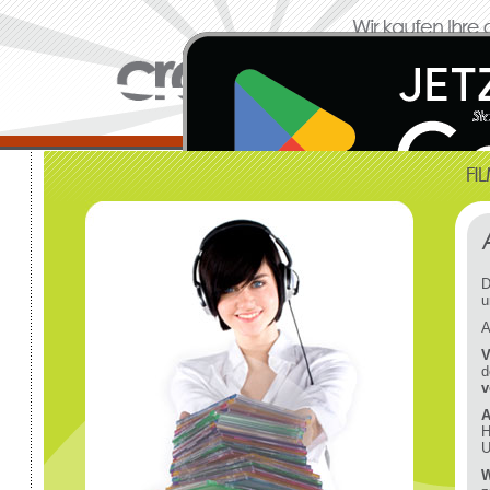
D
u
A
V
d
v
A
H
U
W