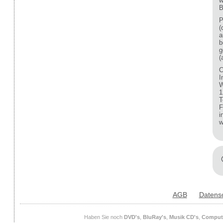
w
B
P
(
a
b
g
(
C
I
W
1
T
F
i
w
AGB
Datens
Haben Sie noch
DVD's
,
BluRay's
,
Musik CD's
,
Compute