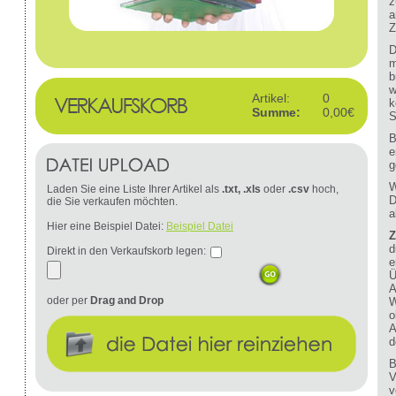
z
a
Z
D
m
b
w
Artikel:
0
k
Summe:
0,00€
S
B
e
g
W
Laden Sie eine Liste Ihrer Artikel als
.txt, .xls
oder
.csv
hoch,
D
die Sie verkaufen möchten.
a
Hier eine Beispiel Datei:
Beispiel Datei
Z
d
Direkt in den Verkaufskorb legen:
e
Ü
A
oder per
Drag and Drop
W
o
A
d
B
V
v