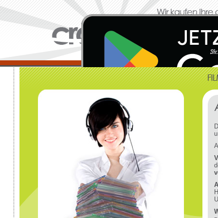
D
u
A
V
d
v
A
H
U
W