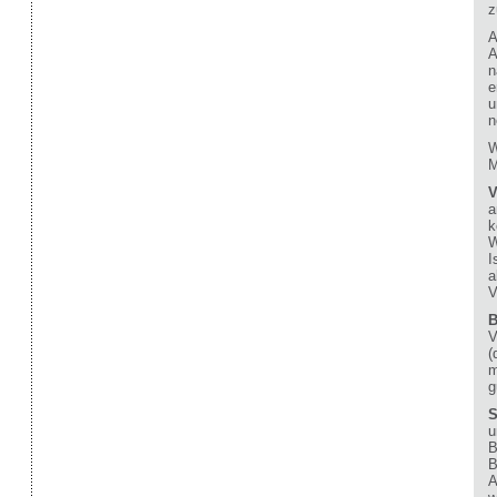
z
A
A
n
e
u
n
W
M
V
a
k
W
I
a
V
B
V
(
m
g
S
u
B
B
A