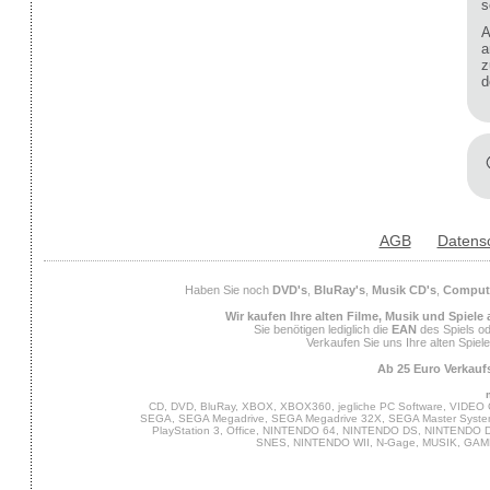
s
A
a
z
d
AGB
Datens
Haben Sie noch
DVD's
,
BluRay's
,
Musik CD's
,
Compute
Wir kaufen Ihre alten Filme, Musik und Spiele
Sie benötigen lediglich die
EAN
des Spiels od
Verkaufen Sie uns Ihre alten Spiel
Ab 25 Euro Verkaufs
CD, DVD, BluRay, XBOX, XBOX360, jegliche PC Software, VIDEO 
SEGA, SEGA Megadrive, SEGA Megadrive 32X, SEGA Master System,
PlayStation 3, Office, NINTENDO 64, NINTENDO DS, NINTENDO
SNES, NINTENDO WII, N-Gage, MUSIK, GA