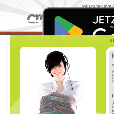
C
W
1
0
0
„
E
h