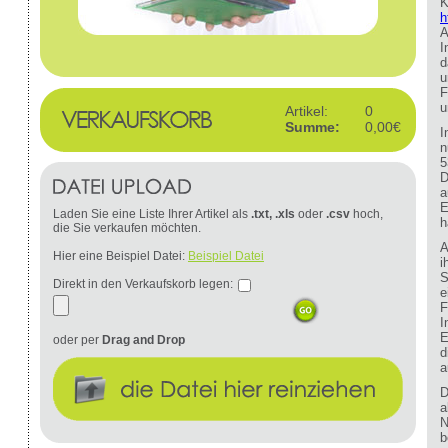
K
h
A
I
d
u
F
u
Artikel:
0
Summe:
0,00€
I
n
5
D
a
E
Laden Sie eine Liste Ihrer Artikel als
.txt, .xls
oder
.csv
hoch,
h
die Sie verkaufen möchten.
A
Hier eine Beispiel Datei:
Beispiel Datei
i
S
Direkt in den Verkaufskorb legen:
e
F
I
E
oder per
Drag and Drop
d
a
D
a
N
b