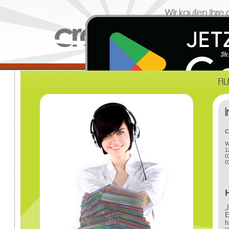
C
W
1
0
0
„
E
h