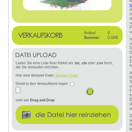
K
h
A
I
d
u
F
u
Artikel:
0
Summe:
0,00€
I
n
5
D
a
E
Laden Sie eine Liste Ihrer Artikel als
.txt, .xls
oder
.csv
hoch,
h
die Sie verkaufen möchten.
A
Hier eine Beispiel Datei:
Beispiel Datei
i
S
Direkt in den Verkaufskorb legen:
e
F
I
E
oder per
Drag and Drop
d
a
D
a
N
b