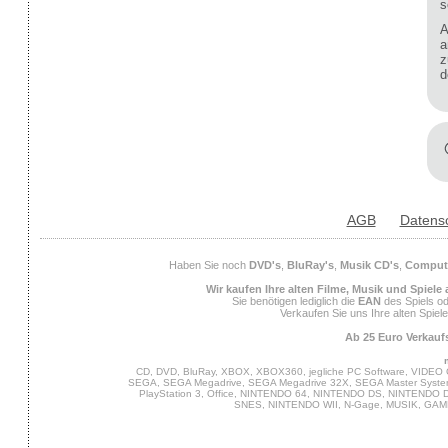
s
A
a
z
d
AGB
Datens
Haben Sie noch
DVD's
,
BluRay's
,
Musik CD's
,
Compute
Wir kaufen Ihre alten Filme, Musik und Spiele
Sie benötigen lediglich die
EAN
des Spiels od
Verkaufen Sie uns Ihre alten Spiel
Ab 25 Euro Verkaufs
CD, DVD, BluRay, XBOX, XBOX360, jegliche PC Software, VIDEO 
SEGA, SEGA Megadrive, SEGA Megadrive 32X, SEGA Master System,
PlayStation 3, Office, NINTENDO 64, NINTENDO DS, NINTENDO
SNES, NINTENDO WII, N-Gage, MUSIK, GA