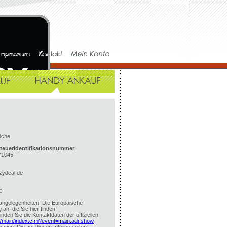
öche
teueridentifikationsnummer
71045
zydeal.de
:
rangelegenheiten: Die Europäische
 an, die Sie hier finden:
nden Sie die Kontaktdaten der offiziellen
r/main/index.cfm?event=main.adr.show