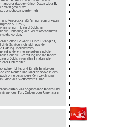
ation. Die auf diesen Internetseiten
ch anderer dazugehöriger Daten wie z.B.
echtlich geschützt.
tze angeboten werden, gilt
ien und Ausdrucke, dürfen nur zum privaten
aragraph 53 UrhG).
onen ist nur mit ausdrücklicher
ür die Einhaltung der Rechtsvorschriften
gemacht werden.
werden ohne Gewähr für ihre Richtigkeit,
wird für Schäden, die sich aus der
ine Haftung übernommen.
e auf andere Internetseiten sind die
influss auf die Gestaltung und die Inhalte
 ausdrücklich von allen Inhalten aller
 aller Unterseiten.
brachten Links und für alle Inhalte der
rgabe von Namen und Marken sowie in den
t auch ohne besondere Kennzeichnung
im Sinne des Wettbewerbs- und
erden dürfen. Alle angebotenen Inhalte und
enhängendes Tun, Dulden oder Unterlassen