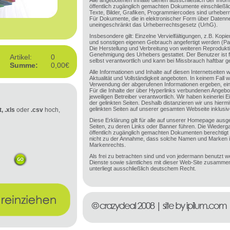
Alle angebotenen Inhalte dienen ausschließlich der Inform
öffentlich zugänglich gemachten Dokumente einschließli
Texte, Bilder, Grafiken, Programmiercodes sind urheberr
Für Dokumente, die in elektronischer Form über Datenne
uneingeschränkt das Urheberrechtsgesetz (UrhG).
Insbesondere gilt: Einzelne Vervielfältigungen, z.B. Kop
und sonstigen eigenen Gebrauch angefertigt werden (P
Die Herstellung und Verbreitung von weiteren Reprodukti
Genehmigung des Urhebers gestattet. Der Benutzer ist f
Artikel:
0
selbst verantwortlich und kann bei Missbrauch haftbar 
Summe:
0,00€
Alle Informationen und Inhalte auf diesen Internetseiten 
Aktualität und Vollständigkeit angeboten. In keinem Fall 
Verwendung der abgerufenen Informationen ergeben, e
Für die Inhalte der über Hyperlinks verbundenen Angebot
jeweiligen Betreiber verantwortlich. Wir haben keinerlei E
der gelinkten Seiten. Deshalb distanzieren wir uns hiermit
gelinkten Seiten auf unserer gesamten Webseite inklusive
t, .xls
oder
.csv
hoch,
Diese Erklärung gilt für alle auf unserer Homepage ausge
Seiten, zu deren Links oder Banner führen. Die Wiede
öffentlich zugänglich gemachten Dokumenten berechtig
nicht zu der Annahme, dass solche Namen und Marken 
Markenrechts.
Als frei zu betrachten sind und von jedermann benutzt w
Dienste sowie sämtliches mit dieser Web-Site zusamm
unterliegt ausschließlich deutschem Recht.