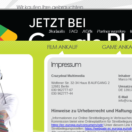
Crazydeal Multimedia
Inhaber
Marco H
Wolfener Str. 32-34 Haus B AUFGANG 2
12681 Berlin
Umsatzs
030 962777-67
DE 1391
030 962777-44
E-Mail
info@cra
Hinweise zu Urheberrecht und Haftung
„Informationen zur Online-Streitbeilegung in Verbrauche
Kommission bietet eine Onlineplattform für Streitbeilegung
https://ec.europa.eu/consumers/odr/
Unter diesem Link fi
Streitbeilegungsstellen:
https://webgate.ec.europa.eu/od