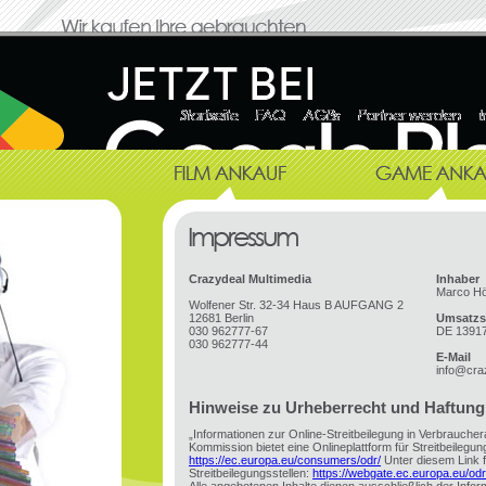
Crazydeal Multimedia
Inhaber
Marco H
Wolfener Str. 32-34 Haus B AUFGANG 2
12681 Berlin
Umsatzs
030 962777-67
DE 1391
030 962777-44
E-Mail
info@cra
Hinweise zu Urheberrecht und Haftung
„Informationen zur Online-Streitbeilegung in Verbrauche
Kommission bietet eine Onlineplattform für Streitbeilegung
https://ec.europa.eu/consumers/odr/
Unter diesem Link fi
Streitbeilegungsstellen:
https://webgate.ec.europa.eu/od