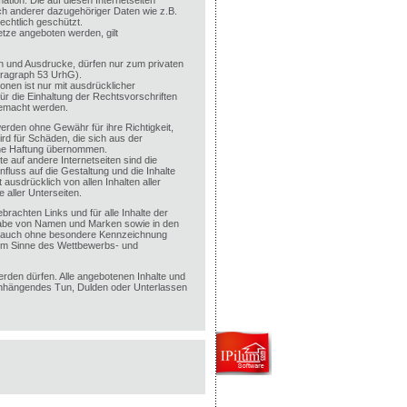
ation. Die auf diesen Internetseiten
ch anderer dazugehöriger Daten wie z.B.
echtlich geschützt.
tze angeboten werden, gilt
ien und Ausdrucke, dürfen nur zum privaten
aragraph 53 UrhG).
onen ist nur mit ausdrücklicher
ür die Einhaltung der Rechtsvorschriften
gemacht werden.
werden ohne Gewähr für ihre Richtigkeit,
wird für Schäden, die sich aus der
ine Haftung übernommen.
e auf andere Internetseiten sind die
influss auf die Gestaltung und die Inhalte
 ausdrücklich von allen Inhalten aller
 aller Unterseiten.
brachten Links und für alle Inhalte der
rgabe von Namen und Marken sowie in den
t auch ohne besondere Kennzeichnung
im Sinne des Wettbewerbs- und
erden dürfen. Alle angebotenen Inhalte und
enhängendes Tun, Dulden oder Unterlassen