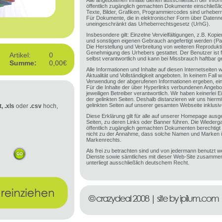
Alle angebotenen Inhalte dienen ausschließlich der Inform
öffentlich zugänglich gemachten Dokumente einschließli
Texte, Bilder, Grafiken, Programmiercodes sind urheberr
Für Dokumente, die in elektronischer Form über Datenne
uneingeschränkt das Urheberrechtsgesetz (UrhG).
Insbesondere gilt: Einzelne Vervielfältigungen, z.B. Kop
und sonstigen eigenen Gebrauch angefertigt werden (P
Die Herstellung und Verbreitung von weiteren Reprodukti
Genehmigung des Urhebers gestattet. Der Benutzer ist f
Artikel:
0
selbst verantwortlich und kann bei Missbrauch haftbar 
Summe:
0,00€
Alle Informationen und Inhalte auf diesen Internetseiten 
Aktualität und Vollständigkeit angeboten. In keinem Fall 
Verwendung der abgerufenen Informationen ergeben, e
Für die Inhalte der über Hyperlinks verbundenen Angebot
jeweiligen Betreiber verantwortlich. Wir haben keinerlei E
der gelinkten Seiten. Deshalb distanzieren wir uns hiermit
gelinkten Seiten auf unserer gesamten Webseite inklusive
t, .xls
oder
.csv
hoch,
Diese Erklärung gilt für alle auf unserer Homepage ausge
Seiten, zu deren Links oder Banner führen. Die Wiede
öffentlich zugänglich gemachten Dokumenten berechtig
nicht zu der Annahme, dass solche Namen und Marken 
Markenrechts.
Als frei zu betrachten sind und von jedermann benutzt w
Dienste sowie sämtliches mit dieser Web-Site zusamm
unterliegt ausschließlich deutschem Recht.