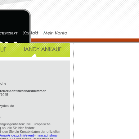
öche
teueridentifikationsnummer
71045
zydeal.de
:
rangelegenheiten: Die Europäische
 an, die Sie hier finden:
nden Sie die Kontaktdaten der offiziellen
r/main/index.cfm?event=main.adr.show