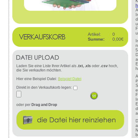
K
h
A
I
d
u
F
u
Artikel:
0
Summe:
0,00€
I
n
5
D
a
E
Laden Sie eine Liste Ihrer Artikel als
.txt, .xls
oder
.csv
hoch,
h
die Sie verkaufen möchten.
A
Hier eine Beispiel Datei:
Beispiel Datei
i
S
Direkt in den Verkaufskorb legen:
e
F
I
E
oder per
Drag and Drop
d
a
D
a
N
b