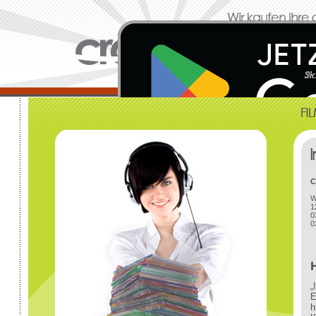
C
W
1
0
0
„
E
h