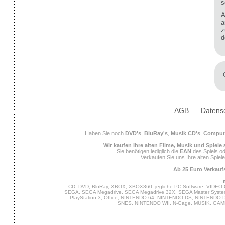
s
A
a
z
d
AGB
Datens
Haben Sie noch
DVD's
,
BluRay's
,
Musik CD's
,
Compute
Wir kaufen Ihre alten Filme, Musik und Spiele
Sie benötigen lediglich die
EAN
des Spiels od
Verkaufen Sie uns Ihre alten Spiel
Ab 25 Euro Verkaufs
CD, DVD, BluRay, XBOX, XBOX360, jegliche PC Software, VIDEO 
SEGA, SEGA Megadrive, SEGA Megadrive 32X, SEGA Master System,
PlayStation 3, Office, NINTENDO 64, NINTENDO DS, NINTENDO
SNES, NINTENDO WII, N-Gage, MUSIK, GA