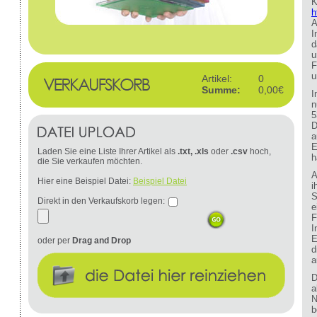
K
h
A
I
d
u
F
u
Artikel:
0
Summe:
0,00€
I
n
5
D
a
E
Laden Sie eine Liste Ihrer Artikel als
.txt, .xls
oder
.csv
hoch,
h
die Sie verkaufen möchten.
A
Hier eine Beispiel Datei:
Beispiel Datei
i
S
Direkt in den Verkaufskorb legen:
e
F
I
E
oder per
Drag and Drop
d
a
D
a
N
b