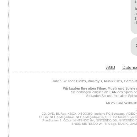
s
A
a
z
d
AGB
Datens
Haben Sie noch
DVD's
,
BluRay's
,
Musik CD's
,
Compute
Wir kaufen Ihre alten Filme, Musik und Spiele
Sie benötigen lediglich die
EAN
des Spiels od
Verkaufen Sie uns Ihre alten Spiel
Ab 25 Euro Verkaufs
CD, DVD, BluRay, XBOX, XBOX360, jegliche PC Software, VIDEO 
SEGA, SEGA Megadrive, SEGA Megadrive 32X, SEGA Master System,
PlayStation 3, Office, NINTENDO 64, NINTENDO DS, NINTENDO
SNES, NINTENDO WII, N-Gage, MUSIK, GA