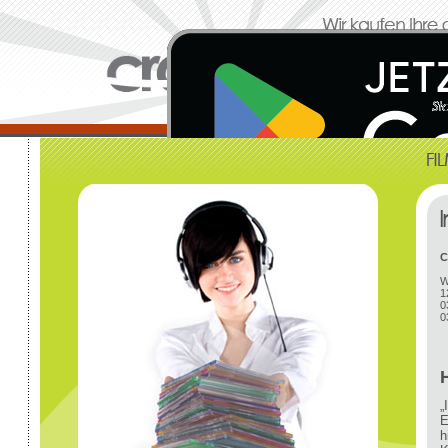
C
W
1
0
0
„
E
h