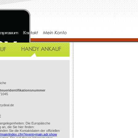
öche
teueridentifikationsnummer
71045
zydeal.de
:
rangelegenheiten: Die Europäische
 an, die Sie hier finden:
nden Sie die Kontaktdaten der offiziellen
r/main/index.cfm?event=main.adr.show