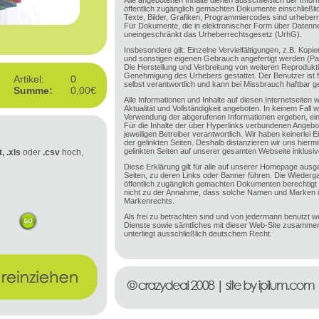
Alle angebotenen Inhalte dienen ausschließlich der Inform
öffentlich zugänglich gemachten Dokumente einschließli
Texte, Bilder, Grafiken, Programmiercodes sind urheberr
Für Dokumente, die in elektronischer Form über Datenne
uneingeschränkt das Urheberrechtsgesetz (UrhG).
Insbesondere gilt: Einzelne Vervielfältigungen, z.B. Kop
und sonstigen eigenen Gebrauch angefertigt werden (P
Die Herstellung und Verbreitung von weiteren Reprodukti
Genehmigung des Urhebers gestattet. Der Benutzer ist f
Artikel:
0
selbst verantwortlich und kann bei Missbrauch haftbar 
Summe:
0,00€
Alle Informationen und Inhalte auf diesen Internetseiten 
Aktualität und Vollständigkeit angeboten. In keinem Fall 
Verwendung der abgerufenen Informationen ergeben, e
Für die Inhalte der über Hyperlinks verbundenen Angebot
jeweiligen Betreiber verantwortlich. Wir haben keinerlei E
der gelinkten Seiten. Deshalb distanzieren wir uns hiermit
gelinkten Seiten auf unserer gesamten Webseite inklusive
t, .xls
oder
.csv
hoch,
Diese Erklärung gilt für alle auf unserer Homepage ausge
Seiten, zu deren Links oder Banner führen. Die Wiede
öffentlich zugänglich gemachten Dokumenten berechtig
nicht zu der Annahme, dass solche Namen und Marken 
Markenrechts.
Als frei zu betrachten sind und von jedermann benutzt w
Dienste sowie sämtliches mit dieser Web-Site zusamm
unterliegt ausschließlich deutschem Recht.