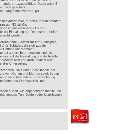
ation. Die auf diesen Internetseiten
ch anderer dazugehöriger Daten wie z.B.
echtlich geschützt.
tze angeboten werden, gilt
ien und Ausdrucke, dürfen nur zum privaten
aragraph 53 UrhG).
onen ist nur mit ausdrücklicher
ür die Einhaltung der Rechtsvorschriften
gemacht werden.
werden ohne Gewähr für ihre Richtigkeit,
wird für Schäden, die sich aus der
ine Haftung übernommen.
e auf andere Internetseiten sind die
influss auf die Gestaltung und die Inhalte
 ausdrücklich von allen Inhalten aller
 aller Unterseiten.
brachten Links und für alle Inhalte der
rgabe von Namen und Marken sowie in den
t auch ohne besondere Kennzeichnung
im Sinne des Wettbewerbs- und
erden dürfen. Alle angebotenen Inhalte und
enhängendes Tun, Dulden oder Unterlassen