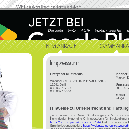
Crazydeal Multimedia
Inhaber
Marco H
Wolfener Str. 32-34 Haus B AUFGANG 2
12681 Berlin
Umsatzs
030 962777-67
DE 1391
030 962777-44
E-Mail
info@cra
Hinweise zu Urheberrecht und Haftung
„Informationen zur Online-Streitbeilegung in Verbrauche
Kommission bietet eine Onlineplattform für Streitbeilegung
https://ec.europa.eu/consumers/odr/
Unter diesem Link fi
Streitbeilegungsstellen:
https://webgate.ec.europa.eu/od