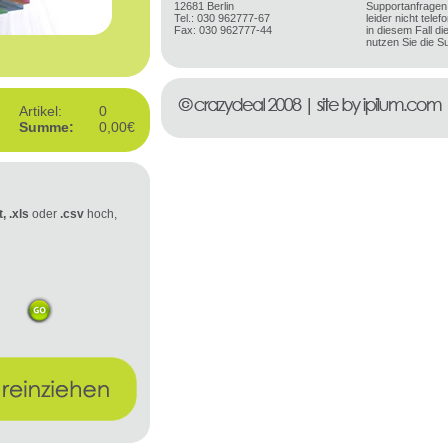
12681 Berlin
Supportanfragen
Tel.: 030 962777-67
leider nicht tel
Fax: 030 962777-44
in diesem Fall d
nutzen Sie die S
Artikel:
0
Summe:
0,00€
t, .xls
oder
.csv
hoch,