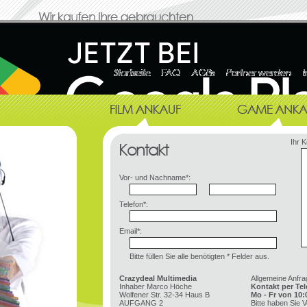
Ihr 
Vor- und Nachname*:
Telefon*:
Email*:
Bitte füllen Sie alle benötigten * Felder aus.
Crazydeal Multimedia
Allgemeine Anfra
Inhaber Marco Höche
Kontakt per Tel
Wolfener Str. 32-34 Haus B
Mo - Fr von 10:
AUFGANG 2
Bitte haben Sie V