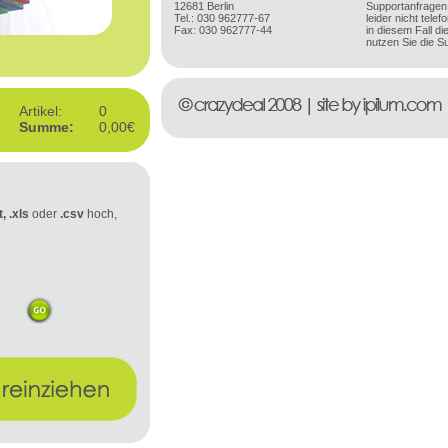
12681 Berlin
Supportanfragen
Tel.: 030 962777-67
leider nicht tel
Fax: 030 962777-44
in diesem Fall d
nutzen Sie die S
Artikel:
0
Summe:
0,00€
t, .xls
oder
.csv
hoch,