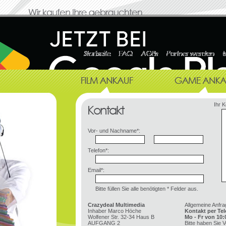
Ihr 
Vor- und Nachname*:
Telefon*:
Email*:
Bitte füllen Sie alle benötigten * Felder aus.
Crazydeal Multimedia
Allgemeine Anfra
Inhaber Marco Höche
Kontakt per Tel
Wolfener Str. 32-34 Haus B
Mo - Fr von 10:
AUFGANG 2
Bitte haben Sie V