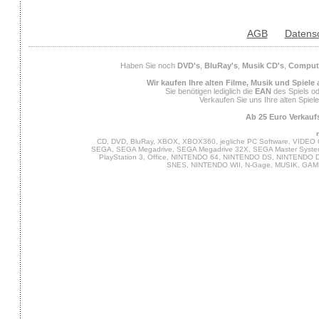
AGB
Datens
Haben Sie noch
DVD's
,
BluRay's
,
Musik CD's
,
Compute
Wir kaufen Ihre alten Filme, Musik und Spiele
Sie benötigen lediglich die
EAN
des Spiels od
Verkaufen Sie uns Ihre alten Spiel
Ab 25 Euro Verkaufs
CD, DVD, BluRay, XBOX, XBOX360, jegliche PC Software, VIDEO 
SEGA, SEGA Megadrive, SEGA Megadrive 32X, SEGA Master System,
PlayStation 3, Office, NINTENDO 64, NINTENDO DS, NINTENDO
SNES, NINTENDO WII, N-Gage, MUSIK, GA