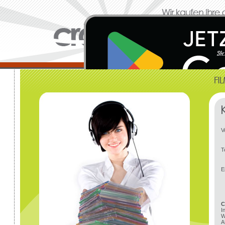
V
T
E
C
I
W
A