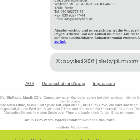
Crazydeal Multimedia
Wolfener Str. 32-34 Haus B AUFGANG 2
12681 Berlin
Tel: 030 962777-67
Fax: 030 962777-44
Email: info@crazydeal.de
Absolut wichtig und unverzichtbar ist die Angabe I
Paypal Adresse und der Ankaufsnummer. Alle diese 
auf dem ausdruckbaren Ankaufsformular welches Si
zurück
AGB
Datenschutzerklärung
Impressum
D's
,
BluRay's
,
Musik CD's
,
Computer- oder Konsolenspiele
bei sich rumliegen, die bei 
Kein Problem!
Ihre alten Filme, Musik und Spiele auf, egal ob PC, XBOX,PS3,PS2, Wii oder sonstige 
ötigen lediglich die
EAN
des Spiels oder Filmes und den finden Sie im normal Fall auf der Rüc
Verkaufen Sie uns Ihre alten Spiele oder Filme und kaufen sich für den Erlös ein neues.
Ab 25 Euro Verkaufspreis erstatten wir Ihnen das Porto.
mögliche Plattformen:
OX360, jegliche PC Software, VIDEO Games, Windows, Linux, MAC, UNIX, Super Nintendo, S
 Megadrive 32X, SEGA Master System, SEGA Genesis, SEGA Gear, SEGA Dreamcast, Saturn, PS
NINTENDO 64, NINTENDO DS, NINTENDO DSI, NINTENDO DSI XL, NINTENDO Entertainment Sys