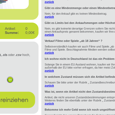
zurück
Gibt es eine Mindestmenge oder einen Mindestbetr
Nein, für den Ankauf gibt es keinen Mindestbetrag.
zurück
Gibt es Limits bei den Ankaufsmengen oder Höchst
Artikel:
0
Nein, es gibt keinerlei derartige Grenzen sofern Sie nic
einen Ankaufspreis genannt bekommen, kaufen wir Ihre A
Summe:
0,00€
zurück
Verkauf Filme oder Spiele „ab 18 Jahren“ ?
Selbstverständlich kaufen wir auch Filme und Spiele „ab 1
Filme und Spiele. Beschlagnahmte Medien werden selbstv
zurück
t, .xls
oder
.csv
hoch,
Ich wohne nicht in Deutschland ist das ein Problem
Solange Sie in einem EU Ausland wohnen, kaufen wir Ihre
außerhalb der EU bitte vorher erfragen, da hier meist Zoll 
zurück
In welchem Zustand müssen sich die Artikel befind
Schauen Sie bitte unter der Rubrik „ Zustandbeschreibu
zurück
Was ist, wenn ein Artikel nicht den Zustandsbesti
Artikel, die nicht unseren Zustandsbestimmungen entspr
Weiteres finden Sie ebenfalls unter der Rubrik „ Zustan
zurück
Bekomme ich mehr Geld wenn ich noch ungeöffnete 