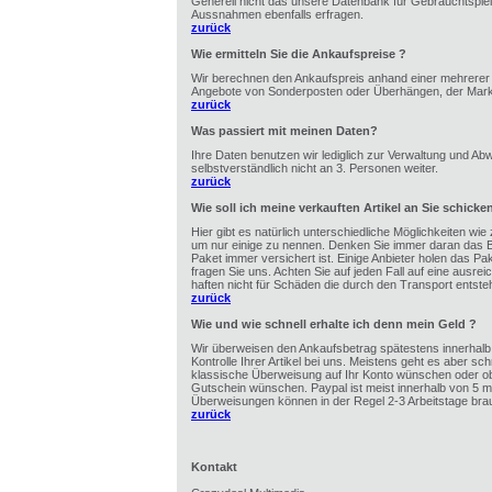
Generell nicht das unsere Datenbank für Gebrauchtspiel
Aussnahmen ebenfalls erfragen.
zurück
Wie ermitteln Sie die Ankaufspreise ?
Wir berechnen den Ankaufspreis anhand einer mehrerer F
Angebote von Sonderposten oder Überhängen, der Markts
zurück
Was passiert mit meinen Daten?
Ihre Daten benutzen wir lediglich zur Verwaltung und Ab
selbstverständlich nicht an 3. Personen weiter.
zurück
Wie soll ich meine verkauften Artikel an Sie schicke
Hier gibt es natürlich unterschiedliche Möglichkeiten wie
um nur einige zu nennen. Denken Sie immer daran das B
Paket immer versichert ist. Einige Anbieter holen das Pa
fragen Sie uns. Achten Sie auf jeden Fall auf eine ausr
haften nicht für Schäden die durch den Transport entste
zurück
Wie und wie schnell erhalte ich denn mein Geld ?
Wir überweisen den Ankaufsbetrag spätestens innerhalb 
Kontrolle Ihrer Artikel bei uns. Meistens geht es aber sch
klassische Überweisung auf Ihr Konto wünschen oder ob 
Gutschein wünschen. Paypal ist meist innerhalb von 5 mi
Überweisungen können in der Regel 2-3 Arbeitstage bra
zurück
Kontakt