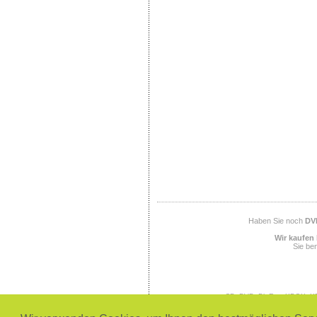
Haben Sie noch
DV
Wir kaufen 
Sie ben
CD, DVD, BluRay, XBOX, XB
SEGA, SEGA Megadrive, SEGA
PlayStation 3, Office, 