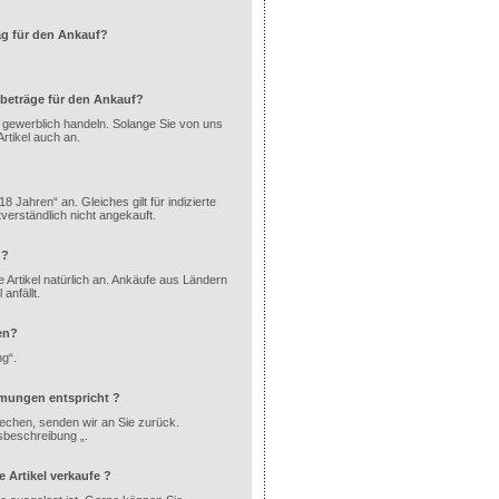
ag für den Ankauf?
beträge für den Ankauf?
ht gewerblich handeln. Solange Sie von uns
rtikel auch an.
8 Jahren“ an. Gleiches gilt für indizierte
erständlich nicht angekauft.
 ?
 Artikel natürlich an. Ankäufe aus Ländern
anfällt.
en?
ng“.
mmungen entspricht ?
echen, senden wir an Sie zurück.
dsbeschreibung „.
Artikel verkaufe ?