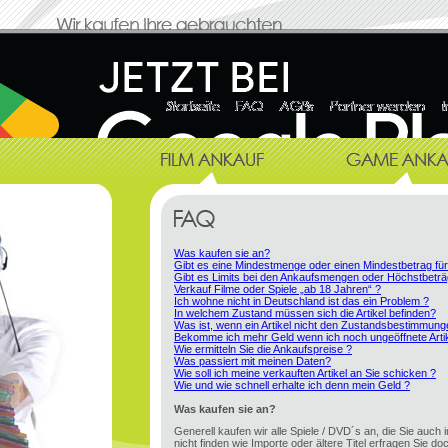
Was kaufen sie an?
Gibt es eine Mindestmenge oder einen Mindestbetrag fü
Gibt es Limits bei den Ankaufsmengen oder Höchstbeträ
Verkauf Filme oder Spiele „ab 18 Jahren“ ?
Ich wohne nicht in Deutschland ist das ein Problem ?
In welchem Zustand müssen sich die Artikel befinden?
Was ist, wenn ein Artikel nicht den Zustandsbestimmung
Bekomme ich mehr Geld wenn ich noch ungeöffnete Artik
Wie ermitteln Sie die Ankaufspreise ?
Was passiert mit meinen Daten?
Wie soll ich meine verkauften Artikel an Sie schicken ?
Wie und wie schnell erhalte ich denn mein Geld ?
Was kaufen sie an?
Generell kaufen wir alle Spiele / DVD´s an, die Sie auch 
nicht finden wie Importe oder ältere Titel erfragen Sie doc