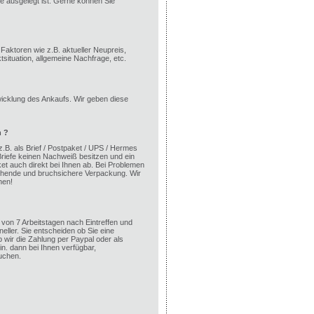
e ausgelegt ist. Gerne können Sie
aktoren wie z.B. aktueller Neupreis,
ituation, allgemeine Nachfrage, etc.
wicklung des Ankaufs. Wir geben diese
n ?
 z.B. als Brief / Postpaket / UPS / Hermes
riefe keinen Nachweiß besitzen und ein
ket auch direkt bei Ihnen ab. Bei Problemen
eichende und bruchsichere Verpackung. Wir
hen!
von 7 Arbeitstagen nach Eintreffen und
neller. Sie entscheiden ob Sie eine
wir die Zahlung per Paypal oder als
n. dann bei Ihnen verfügbar,
uchen.