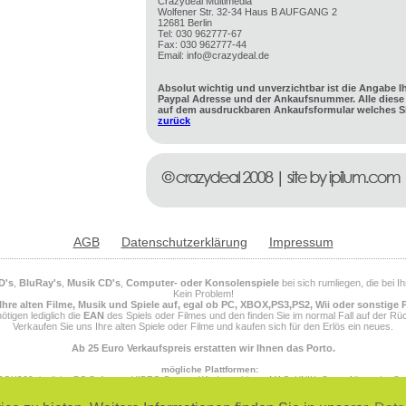
Crazydeal Multimedia
Wolfener Str. 32-34 Haus B AUFGANG 2
12681 Berlin
Tel: 030 962777-67
Fax: 030 962777-44
Email: info@crazydeal.de
Absolut wichtig und unverzichtbar ist die Angabe I
Paypal Adresse und der Ankaufsnummer. Alle diese 
auf dem ausdruckbaren Ankaufsformular welches Si
zurück
AGB
Datenschutzerklärung
Impressum
D's
,
BluRay's
,
Musik CD's
,
Computer- oder Konsolenspiele
bei sich rumliegen, die bei 
Kein Problem!
Ihre alten Filme, Musik und Spiele auf, egal ob PC, XBOX,PS3,PS2, Wii oder sonstige 
ötigen lediglich die
EAN
des Spiels oder Filmes und den finden Sie im normal Fall auf der Rüc
Verkaufen Sie uns Ihre alten Spiele oder Filme und kaufen sich für den Erlös ein neues.
Ab 25 Euro Verkaufspreis erstatten wir Ihnen das Porto.
mögliche Plattformen:
OX360, jegliche PC Software, VIDEO Games, Windows, Linux, MAC, UNIX, Super Nintendo, S
 Megadrive 32X, SEGA Master System, SEGA Genesis, SEGA Gear, SEGA Dreamcast, Saturn, PS
NINTENDO 64, NINTENDO DS, NINTENDO DSI, NINTENDO DSI XL, NINTENDO Entertainment Sys