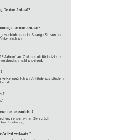
ag für den Ankauf?
beträge für den Ankauf?
ht gewerblich handeln. Solange Sie von uns
rtikel auch an.
8 Jahren“ an. Gleiches gilt für indizierte
erständlich nicht angekauft.
 ?
 Artikel natürlich an. Ankäufe aus Ländern
anfällt.
en?
ng“.
mmungen entspricht ?
echen, senden wir an Sie zurück.
dsbeschreibung „.
Artikel verkaufe ?