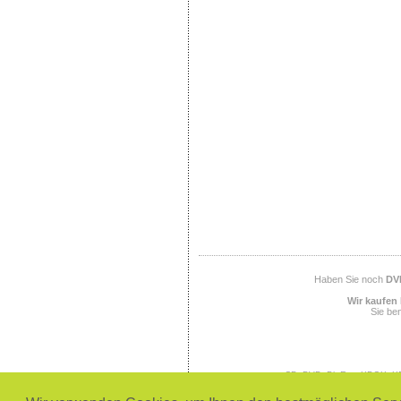
Haben Sie noch
DV
Wir kaufen 
Sie ben
CD, DVD, BluRay, XBOX, XB
SEGA, SEGA Megadrive, SEGA
PlayStation 3, Office, 