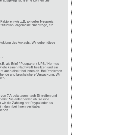
e ausgelegt ist. Gerne können Sie
aktoren wie z.B. aktueller Neupreis,
ituation, allgemeine Nachfrage, etc.
wicklung des Ankaufs. Wir geben diese
n ?
 z.B. als Brief / Postpaket / UPS / Hermes
riefe keinen Nachweiß besitzen und ein
ket auch direkt bei Ihnen ab. Bei Problemen
eichende und bruchsichere Verpackung. Wir
hen!
von 7 Arbeitstagen nach Eintreffen und
neller. Sie entscheiden ob Sie eine
wir die Zahlung per Paypal oder als
n. dann bei Ihnen verfügbar,
uchen.