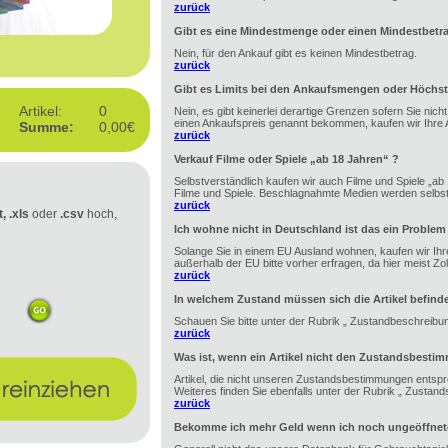
zurück
Gibt es eine Mindestmenge oder einen Mindestbetr
Nein, für den Ankauf gibt es keinen Mindestbetrag.
zurück
Gibt es Limits bei den Ankaufsmengen oder Höchst
Artikel:
0
Nein, es gibt keinerlei derartige Grenzen sofern Sie nic
einen Ankaufspreis genannt bekommen, kaufen wir Ihre A
Summe:
0,00€
zurück
Verkauf Filme oder Spiele „ab 18 Jahren“ ?
Selbstverständlich kaufen wir auch Filme und Spiele „ab 1
Filme und Spiele. Beschlagnahmte Medien werden selbstv
zurück
t, .xls
oder
.csv
hoch,
Ich wohne nicht in Deutschland ist das ein Problem
Solange Sie in einem EU Ausland wohnen, kaufen wir Ihre
außerhalb der EU bitte vorher erfragen, da hier meist Zoll 
zurück
In welchem Zustand müssen sich die Artikel befind
Schauen Sie bitte unter der Rubrik „ Zustandbeschreibu
zurück
Was ist, wenn ein Artikel nicht den Zustandsbesti
Artikel, die nicht unseren Zustandsbestimmungen entspr
Weiteres finden Sie ebenfalls unter der Rubrik „ Zustan
zurück
Bekomme ich mehr Geld wenn ich noch ungeöffnete 