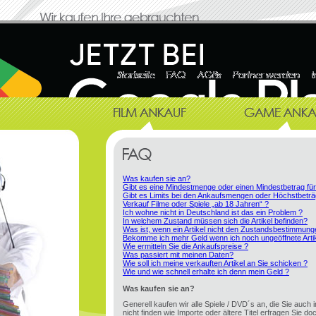
Was kaufen sie an?
Gibt es eine Mindestmenge oder einen Mindestbetrag fü
Gibt es Limits bei den Ankaufsmengen oder Höchstbeträ
Verkauf Filme oder Spiele „ab 18 Jahren“ ?
Ich wohne nicht in Deutschland ist das ein Problem ?
In welchem Zustand müssen sich die Artikel befinden?
Was ist, wenn ein Artikel nicht den Zustandsbestimmung
Bekomme ich mehr Geld wenn ich noch ungeöffnete Artik
Wie ermitteln Sie die Ankaufspreise ?
Was passiert mit meinen Daten?
Wie soll ich meine verkauften Artikel an Sie schicken ?
Wie und wie schnell erhalte ich denn mein Geld ?
Was kaufen sie an?
Generell kaufen wir alle Spiele / DVD´s an, die Sie auch 
nicht finden wie Importe oder ältere Titel erfragen Sie doc