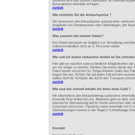
Generell nicht das unsere Datenbank für Gebrauchtspiel
Aussnahmen ebenfalls erfragen.
zurück
Wie ermitteln Sie die Ankaufspreise ?
Wir berechnen den Ankaufspreis anhand einer mehrerer F
Angebote von Sonderposten oder Überhängen, der Markts
zurück
Was passiert mit meinen Daten?
Ihre Daten benutzen wir lediglich zur Verwaltung und Ab
selbstverständlich nicht an 3. Personen weiter.
zurück
Wie soll ich meine verkauften Artikel an Sie schicke
Hier gibt es natürlich unterschiedliche Möglichkeiten wie
um nur einige zu nennen. Denken Sie immer daran das B
Paket immer versichert ist. Einige Anbieter holen das Pa
fragen Sie uns. Achten Sie auf jeden Fall auf eine ausr
haften nicht für Schäden die durch den Transport entste
zurück
Wie und wie schnell erhalte ich denn mein Geld ?
Wir überweisen den Ankaufsbetrag spätestens innerhalb 
Kontrolle Ihrer Artikel bei uns. Meistens geht es aber sch
klassische Überweisung auf Ihr Konto wünschen oder ob 
Gutschein wünschen. Paypal ist meist innerhalb von 5 mi
Überweisungen können in der Regel 2-3 Arbeitstage bra
zurück
Kontakt