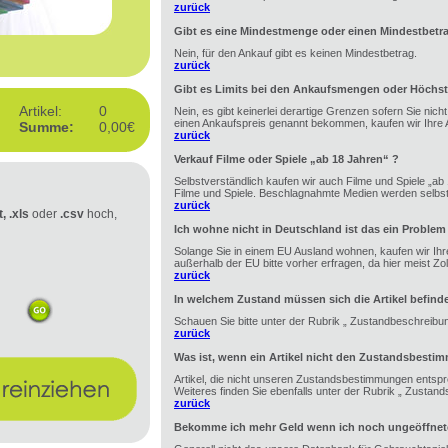
zurück
Gibt es eine Mindestmenge oder einen Mindestbetr
Nein, für den Ankauf gibt es keinen Mindestbetrag.
zurück
Gibt es Limits bei den Ankaufsmengen oder Höchst
Artikel:
0
Nein, es gibt keinerlei derartige Grenzen sofern Sie nic
einen Ankaufspreis genannt bekommen, kaufen wir Ihre A
Summe:
0,00€
zurück
Verkauf Filme oder Spiele „ab 18 Jahren“ ?
Selbstverständlich kaufen wir auch Filme und Spiele „ab 1
Filme und Spiele. Beschlagnahmte Medien werden selbstv
zurück
t, .xls
oder
.csv
hoch,
Ich wohne nicht in Deutschland ist das ein Problem
Solange Sie in einem EU Ausland wohnen, kaufen wir Ihre
außerhalb der EU bitte vorher erfragen, da hier meist Zoll 
zurück
In welchem Zustand müssen sich die Artikel befind
Schauen Sie bitte unter der Rubrik „ Zustandbeschreibu
zurück
Was ist, wenn ein Artikel nicht den Zustandsbesti
Artikel, die nicht unseren Zustandsbestimmungen entspr
Weiteres finden Sie ebenfalls unter der Rubrik „ Zustan
zurück
Bekomme ich mehr Geld wenn ich noch ungeöffnete 