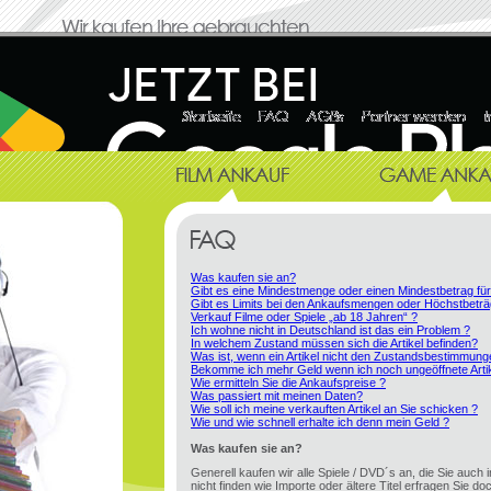
Was kaufen sie an?
Gibt es eine Mindestmenge oder einen Mindestbetrag fü
Gibt es Limits bei den Ankaufsmengen oder Höchstbeträ
Verkauf Filme oder Spiele „ab 18 Jahren“ ?
Ich wohne nicht in Deutschland ist das ein Problem ?
In welchem Zustand müssen sich die Artikel befinden?
Was ist, wenn ein Artikel nicht den Zustandsbestimmung
Bekomme ich mehr Geld wenn ich noch ungeöffnete Artik
Wie ermitteln Sie die Ankaufspreise ?
Was passiert mit meinen Daten?
Wie soll ich meine verkauften Artikel an Sie schicken ?
Wie und wie schnell erhalte ich denn mein Geld ?
Was kaufen sie an?
Generell kaufen wir alle Spiele / DVD´s an, die Sie auch 
nicht finden wie Importe oder ältere Titel erfragen Sie doc