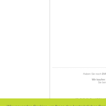
Haben Sie noch
DV
Wir kaufen 
Sie ben
CD, DVD, BluRay, XBOX, XB
SEGA, SEGA Megadrive, SEGA
PlayStation 3, Office, 