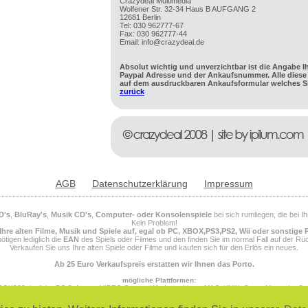
Crazydeal Multimedia
Wolfener Str. 32-34 Haus B AUFGANG 2
12681 Berlin
Tel: 030 962777-67
Fax: 030 962777-44
Email: info@crazydeal.de
Absolut wichtig und unverzichtbar ist die Angabe I
Paypal Adresse und der Ankaufsnummer. Alle diese 
auf dem ausdruckbaren Ankaufsformular welches Si
zurück
AGB
Datenschutzerklärung
Impressum
D's
,
BluRay's
,
Musik CD's
,
Computer- oder Konsolenspiele
bei sich rumliegen, die bei 
Kein Problem!
Ihre alten Filme, Musik und Spiele auf, egal ob PC, XBOX,PS3,PS2, Wii oder sonstige 
ötigen lediglich die
EAN
des Spiels oder Filmes und den finden Sie im normal Fall auf der Rüc
Verkaufen Sie uns Ihre alten Spiele oder Filme und kaufen sich für den Erlös ein neues.
Ab 25 Euro Verkaufspreis erstatten wir Ihnen das Porto.
mögliche Plattformen:
OX360, jegliche PC Software, VIDEO Games, Windows, Linux, MAC, UNIX, Super Nintendo, S
 Megadrive 32X, SEGA Master System, SEGA Genesis, SEGA Gear, SEGA Dreamcast, Saturn, PS
NINTENDO 64, NINTENDO DS, NINTENDO DSI, NINTENDO DSI XL, NINTENDO Entertainment Sys