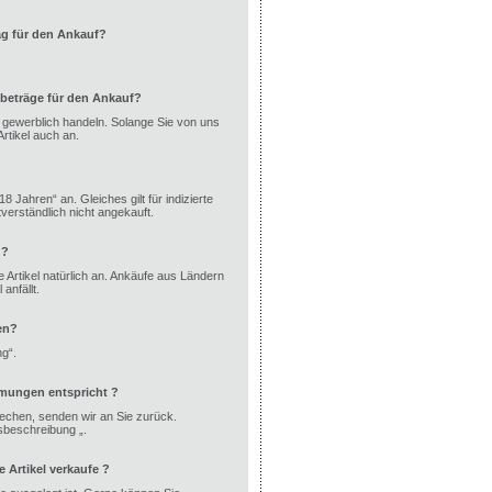
ag für den Ankauf?
beträge für den Ankauf?
ht gewerblich handeln. Solange Sie von uns
rtikel auch an.
8 Jahren“ an. Gleiches gilt für indizierte
erständlich nicht angekauft.
 ?
 Artikel natürlich an. Ankäufe aus Ländern
anfällt.
en?
ng“.
mmungen entspricht ?
echen, senden wir an Sie zurück.
dsbeschreibung „.
Artikel verkaufe ?