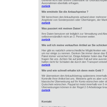
Generell nicht das unsere Datenbank für Gebrauchtspiel
Aussnahmen ebenfalls erfragen.
zurück
Wie ermitteln Sie die Ankaufspreise ?
Wir berechnen den Ankaufspreis anhand einer mehrerer F
Angebote von Sonderposten oder Überhängen, der Markts
zurück
Was passiert mit meinen Daten?
Ihre Daten benutzen wir lediglich zur Verwaltung und Ab
selbstverständlich nicht an 3. Personen weiter.
zurück
Wie soll ich meine verkauften Artikel an Sie schicke
Hier gibt es natürlich unterschiedliche Möglichkeiten wie
um nur einige zu nennen. Denken Sie immer daran das B
Paket immer versichert ist. Einige Anbieter holen das Pa
fragen Sie uns. Achten Sie auf jeden Fall auf eine ausr
haften nicht für Schäden die durch den Transport entste
zurück
Wie und wie schnell erhalte ich denn mein Geld ?
Wir überweisen den Ankaufsbetrag spätestens innerhalb 
Kontrolle Ihrer Artikel bei uns. Meistens geht es aber sch
klassische Überweisung auf Ihr Konto wünschen oder ob 
Gutschein wünschen. Paypal ist meist innerhalb von 5 mi
Überweisungen können in der Regel 2-3 Arbeitstage bra
zurück
Kontakt