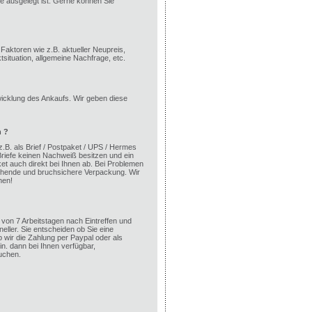
e ausgelegt ist. Gerne können Sie
aktoren wie z.B. aktueller Neupreis,
ituation, allgemeine Nachfrage, etc.
wicklung des Ankaufs. Wir geben diese
n ?
 z.B. als Brief / Postpaket / UPS / Hermes
riefe keinen Nachweiß besitzen und ein
ket auch direkt bei Ihnen ab. Bei Problemen
eichende und bruchsichere Verpackung. Wir
hen!
von 7 Arbeitstagen nach Eintreffen und
neller. Sie entscheiden ob Sie eine
wir die Zahlung per Paypal oder als
n. dann bei Ihnen verfügbar,
uchen.