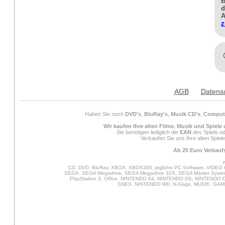
B
d
A
z
AGB
Datens
Haben Sie noch
DVD's
,
BluRay's
,
Musik CD's
,
Compute
Wir kaufen Ihre alten Filme, Musik und Spiele
Sie benötigen lediglich die
EAN
des Spiels od
Verkaufen Sie uns Ihre alten Spiel
Ab 25 Euro Verkaufs
CD, DVD, BluRay, XBOX, XBOX360, jegliche PC Software, VIDEO 
SEGA, SEGA Megadrive, SEGA Megadrive 32X, SEGA Master System,
PlayStation 3, Office, NINTENDO 64, NINTENDO DS, NINTENDO
SNES, NINTENDO WII, N-Gage, MUSIK, GA