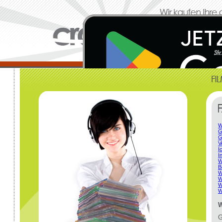
W
G
G
V
I
I
W
B
W
W
W
W
W
G