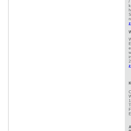
/
k
h
S
n
z
W
W
E
e
w
i
2
z
K
C
W
1
T
F
E
A