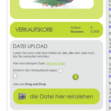
f
b
z
G
N
z
Artikel:
0
Summe:
0,00€
G
N
S
A
z
Laden Sie eine Liste Ihrer Artikel als
.txt, .xls
oder
.csv
hoch,
die Sie verkaufen möchten.
V
Hier eine Beispiel Datei:
Beispiel Datei
S
g
Direkt in den Verkaufskorb legen:
s
z
I
oder per
Drag and Drop
S
A
a
z
I