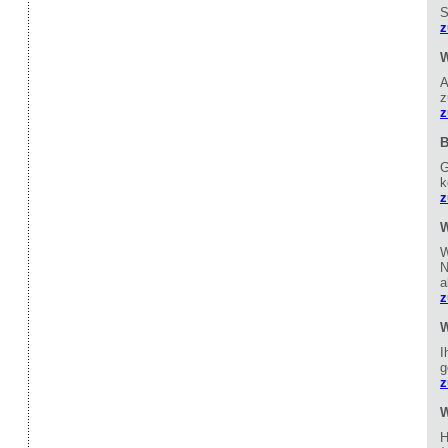
S
z
W
A
z
z
B
G
k
z
W
W
N
a
z
W
I
g
z
W
H