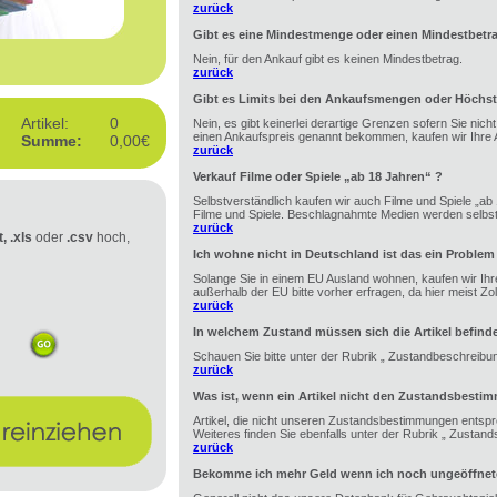
zurück
Gibt es eine Mindestmenge oder einen Mindestbetr
Nein, für den Ankauf gibt es keinen Mindestbetrag.
zurück
Gibt es Limits bei den Ankaufsmengen oder Höchst
Artikel:
0
Nein, es gibt keinerlei derartige Grenzen sofern Sie nic
einen Ankaufspreis genannt bekommen, kaufen wir Ihre A
Summe:
0,00€
zurück
Verkauf Filme oder Spiele „ab 18 Jahren“ ?
Selbstverständlich kaufen wir auch Filme und Spiele „ab 1
Filme und Spiele. Beschlagnahmte Medien werden selbstv
zurück
t, .xls
oder
.csv
hoch,
Ich wohne nicht in Deutschland ist das ein Problem
Solange Sie in einem EU Ausland wohnen, kaufen wir Ihre
außerhalb der EU bitte vorher erfragen, da hier meist Zoll 
zurück
In welchem Zustand müssen sich die Artikel befind
Schauen Sie bitte unter der Rubrik „ Zustandbeschreibu
zurück
Was ist, wenn ein Artikel nicht den Zustandsbesti
Artikel, die nicht unseren Zustandsbestimmungen entspr
Weiteres finden Sie ebenfalls unter der Rubrik „ Zustan
zurück
Bekomme ich mehr Geld wenn ich noch ungeöffnete 