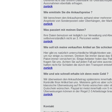
Generell nicht das unsere Datenbank für Gebrauchtspiel
Aussnahmen ebenfalls erfragen.
zurück
Wie ermitteln Sie die Ankaufspreise ?
Wir berechnen den Ankaufspreis anhand einer mehrerer F
Angebote von Sonderposten oder Überhängen, der Markts
zurück
Was passiert mit meinen Daten?
Ihre Daten benutzen wir lediglich zur Verwaltung und Ab
selbstverständlich nicht an 3. Personen weiter.
zurück
Wie soll ich meine verkauften Artikel an Sie schicke
Hier gibt es natürlich unterschiedliche Möglichkeiten wie
um nur einige zu nennen. Denken Sie immer daran das B
Paket immer versichert ist. Einige Anbieter holen das Pa
fragen Sie uns. Achten Sie auf jeden Fall auf eine ausr
haften nicht für Schäden die durch den Transport entste
zurück
Wie und wie schnell erhalte ich denn mein Geld ?
Wir überweisen den Ankaufsbetrag spätestens innerhalb 
Kontrolle Ihrer Artikel bei uns. Meistens geht es aber sch
klassische Überweisung auf Ihr Konto wünschen oder ob 
Gutschein wünschen. Paypal ist meist innerhalb von 5 mi
Überweisungen können in der Regel 2-3 Arbeitstage bra
zurück
Kontakt