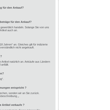
ag für den Ankauf?
beträge für den Ankauf?
ht gewerblich handeln. Solange Sie von uns
rtikel auch an.
8 Jahren“ an. Gleiches gilt für indizierte
erständlich nicht angekauft.
 ?
 Artikel natürlich an. Ankäufe aus Ländern
anfällt.
en?
ng“.
mmungen entspricht ?
echen, senden wir an Sie zurück.
dsbeschreibung „.
Artikel verkaufe ?