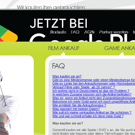
Was kaufen sie an?
Gibt es eine Mindestmenge oder einen Mindestbetrag fü
Gibt es Limits bei den Ankaufsmengen oder Höchstbeträ
Verkauf Filme oder Spiele „ab 18 Jahren“ ?
Ich wohne nicht in Deutschland ist das ein Problem ?
In welchem Zustand müssen sich die Artikel befinden?
Was ist, wenn ein Artikel nicht den Zustandsbestimmung
Bekomme ich mehr Geld wenn ich noch ungeöffnete Artik
Wie ermitteln Sie die Ankaufspreise ?
Was passiert mit meinen Daten?
Wie soll ich meine verkauften Artikel an Sie schicken ?
Wie und wie schnell erhalte ich denn mein Geld ?
Was kaufen sie an?
Generell kaufen wir alle Spiele / DVD´s an, die Sie auch 
nicht finden wie Importe oder ältere Titel erfragen Sie doc