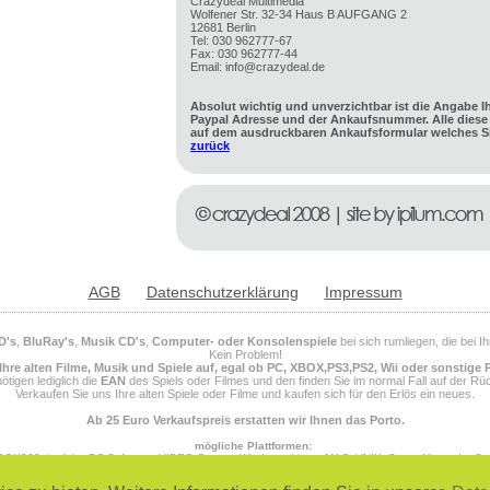
Crazydeal Multimedia
Wolfener Str. 32-34 Haus B AUFGANG 2
12681 Berlin
Tel: 030 962777-67
Fax: 030 962777-44
Email: info@crazydeal.de
Absolut wichtig und unverzichtbar ist die Angabe I
Paypal Adresse und der Ankaufsnummer. Alle diese 
auf dem ausdruckbaren Ankaufsformular welches Si
zurück
AGB
Datenschutzerklärung
Impressum
D's
,
BluRay's
,
Musik CD's
,
Computer- oder Konsolenspiele
bei sich rumliegen, die bei 
Kein Problem!
Ihre alten Filme, Musik und Spiele auf, egal ob PC, XBOX,PS3,PS2, Wii oder sonstige 
ötigen lediglich die
EAN
des Spiels oder Filmes und den finden Sie im normal Fall auf der Rüc
Verkaufen Sie uns Ihre alten Spiele oder Filme und kaufen sich für den Erlös ein neues.
Ab 25 Euro Verkaufspreis erstatten wir Ihnen das Porto.
mögliche Plattformen:
OX360, jegliche PC Software, VIDEO Games, Windows, Linux, MAC, UNIX, Super Nintendo, S
 Megadrive 32X, SEGA Master System, SEGA Genesis, SEGA Gear, SEGA Dreamcast, Saturn, PS
NINTENDO 64, NINTENDO DS, NINTENDO DSI, NINTENDO DSI XL, NINTENDO Entertainment Sys