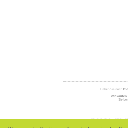
Haben Sie noch
DV
Wir kaufen 
Sie ben
CD, DVD, BluRay, XBOX, XB
SEGA, SEGA Megadrive, SEGA
PlayStation 3, Office, 