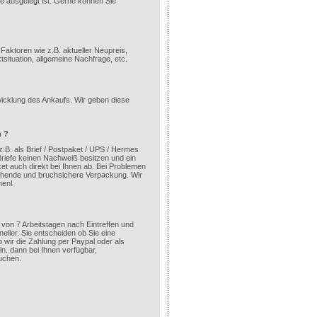
e ausgelegt ist. Gerne können Sie
aktoren wie z.B. aktueller Neupreis,
ituation, allgemeine Nachfrage, etc.
wicklung des Ankaufs. Wir geben diese
n ?
 z.B. als Brief / Postpaket / UPS / Hermes
riefe keinen Nachweiß besitzen und ein
ket auch direkt bei Ihnen ab. Bei Problemen
eichende und bruchsichere Verpackung. Wir
hen!
von 7 Arbeitstagen nach Eintreffen und
neller. Sie entscheiden ob Sie eine
wir die Zahlung per Paypal oder als
n. dann bei Ihnen verfügbar,
uchen.