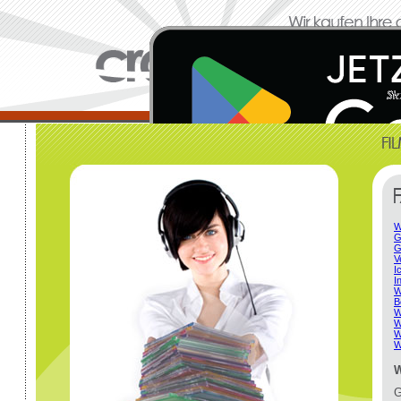
W
G
G
V
I
I
W
B
W
W
W
W
W
G