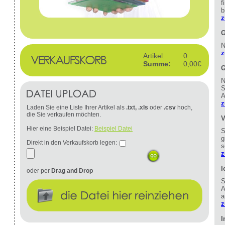
f
b
z
G
N
z
Artikel:
0
Summe:
0,00€
G
N
S
A
z
Laden Sie eine Liste Ihrer Artikel als
.txt, .xls
oder
.csv
hoch,
die Sie verkaufen möchten.
V
Hier eine Beispiel Datei:
Beispiel Datei
S
g
Direkt in den Verkaufskorb legen:
s
z
I
oder per
Drag and Drop
S
A
a
z
I