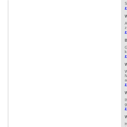
S
z
W
A
z
z
B
G
k
z
W
W
N
a
z
W
I
g
z
W
H