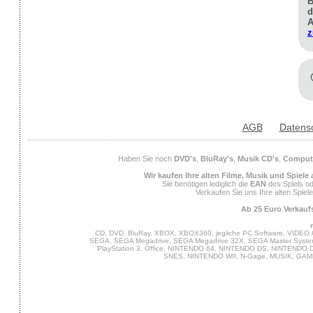
B
d
A
z
AGB
Datens
Haben Sie noch
DVD's
,
BluRay's
,
Musik CD's
,
Compute
Wir kaufen Ihre alten Filme, Musik und Spiele
Sie benötigen lediglich die
EAN
des Spiels od
Verkaufen Sie uns Ihre alten Spiel
Ab 25 Euro Verkaufs
CD, DVD, BluRay, XBOX, XBOX360, jegliche PC Software, VIDEO 
SEGA, SEGA Megadrive, SEGA Megadrive 32X, SEGA Master System,
PlayStation 3, Office, NINTENDO 64, NINTENDO DS, NINTENDO
SNES, NINTENDO WII, N-Gage, MUSIK, GA