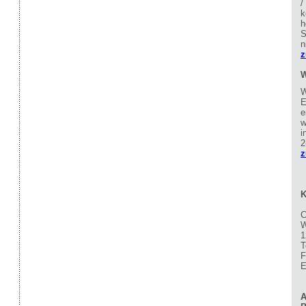
/
k
h
S
n
z
W
W
E
e
w
i
2
z
K
C
W
1
T
F
E
A