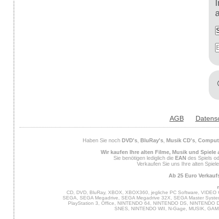
AGB
Datens
Haben Sie noch
DVD's
,
BluRay's
,
Musik CD's
,
Compute
Wir kaufen Ihre alten Filme, Musik und Spiele
Sie benötigen lediglich die
EAN
des Spiels od
Verkaufen Sie uns Ihre alten Spiel
Ab 25 Euro Verkaufs
CD, DVD, BluRay, XBOX, XBOX360, jegliche PC Software, VIDEO 
SEGA, SEGA Megadrive, SEGA Megadrive 32X, SEGA Master System,
PlayStation 3, Office, NINTENDO 64, NINTENDO DS, NINTENDO
SNES, NINTENDO WII, N-Gage, MUSIK, GA