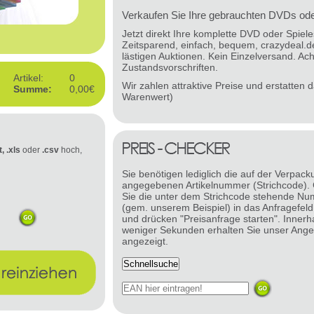
Verkaufen Sie Ihre gebrauchten DVDs oder
Jetzt direkt Ihre komplette DVD oder Spie
Zeitsparend, einfach, bequem, crazydeal.d
lästigen Auktionen. Kein Einzelversand. Ach
Zustandsvorschriften.
Artikel:
0
Wir zahlen attraktive Preise und erstatten
Summe:
0,00€
Warenwert)
t, .xls
oder
.csv
hoch,
Sie benötigen lediglich die auf der Verpack
angegebenen Artikelnummer (Strichcode).
Sie die unter dem Strichcode stehende N
(gem. unserem Beispiel) in das Anfragefeld
und drücken "Preisanfrage starten". Innerh
weniger Sekunden erhalten Sie unser Ange
angezeigt.