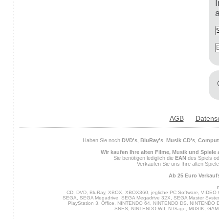
AGB
Datens
Haben Sie noch
DVD's
,
BluRay's
,
Musik CD's
,
Compute
Wir kaufen Ihre alten Filme, Musik und Spiele
Sie benötigen lediglich die
EAN
des Spiels od
Verkaufen Sie uns Ihre alten Spiel
Ab 25 Euro Verkaufs
CD, DVD, BluRay, XBOX, XBOX360, jegliche PC Software, VIDEO 
SEGA, SEGA Megadrive, SEGA Megadrive 32X, SEGA Master System,
PlayStation 3, Office, NINTENDO 64, NINTENDO DS, NINTENDO
SNES, NINTENDO WII, N-Gage, MUSIK, GA