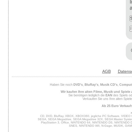
AGB
Datens
Haben Sie noch
DVD's
,
BluRay's
,
Musik CD's
,
Compute
Wir kaufen Ihre alten Filme, Musik und Spiele
Sie benötigen lediglich die
EAN
des Spiels od
Verkaufen Sie uns Ihre alten Spiel
Ab 25 Euro Verkaufs
CD, DVD, BluRay, XBOX, XBOX360, jegliche PC Software, VIDEO 
SEGA, SEGA Megadrive, SEGA Megadrive 32X, SEGA Master System,
PlayStation 3, Office, NINTENDO 64, NINTENDO DS, NINTENDO
SNES, NINTENDO WII, N-Gage, MUSIK, GA