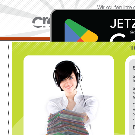
S
i
S
s
M
D
R
o
v