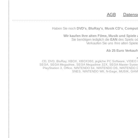
AGB
Datens
Haben Sie noch
DVD's
,
BluRay's
,
Musik CD's
,
Compute
Wir kaufen Ihre alten Filme, Musik und Spiele
Sie benötigen lediglich die
EAN
des Spiels od
Verkaufen Sie uns Ihre alten Spiel
Ab 25 Euro Verkaufs
CD, DVD, BluRay, XBOX, XBOX360, jegliche PC Software, VIDEO 
SEGA, SEGA Megadrive, SEGA Megadrive 32X, SEGA Master System,
PlayStation 3, Office, NINTENDO 64, NINTENDO DS, NINTENDO
SNES, NINTENDO WII, N-Gage, MUSIK, GA