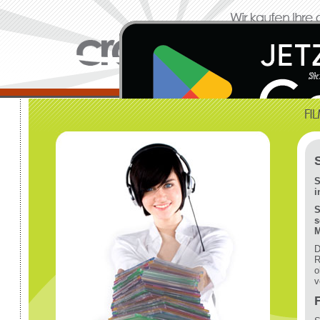
S
i
S
s
M
D
R
o
v