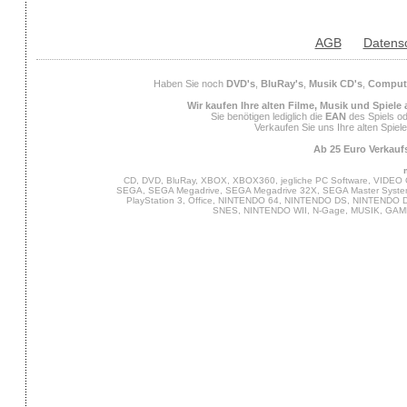
AGB
Datens
Haben Sie noch
DVD's
,
BluRay's
,
Musik CD's
,
Compute
Wir kaufen Ihre alten Filme, Musik und Spiele
Sie benötigen lediglich die
EAN
des Spiels od
Verkaufen Sie uns Ihre alten Spiel
Ab 25 Euro Verkaufs
CD, DVD, BluRay, XBOX, XBOX360, jegliche PC Software, VIDEO 
SEGA, SEGA Megadrive, SEGA Megadrive 32X, SEGA Master System,
PlayStation 3, Office, NINTENDO 64, NINTENDO DS, NINTENDO
SNES, NINTENDO WII, N-Gage, MUSIK, GA