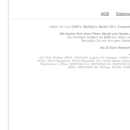
AGB
Datens
Haben Sie noch
DVD's
,
BluRay's
,
Musik CD's
,
Compute
Wir kaufen Ihre alten Filme, Musik und Spiele
Sie benötigen lediglich die
EAN
des Spiels od
Verkaufen Sie uns Ihre alten Spiel
Ab 25 Euro Verkaufs
CD, DVD, BluRay, XBOX, XBOX360, jegliche PC Software, VIDEO 
SEGA, SEGA Megadrive, SEGA Megadrive 32X, SEGA Master System,
PlayStation 3, Office, NINTENDO 64, NINTENDO DS, NINTENDO
SNES, NINTENDO WII, N-Gage, MUSIK, GA