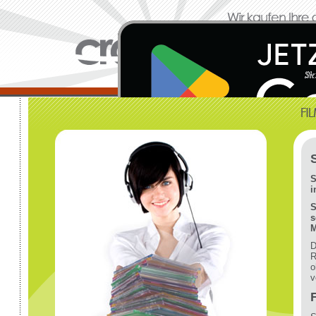
S
i
S
s
M
D
R
o
v