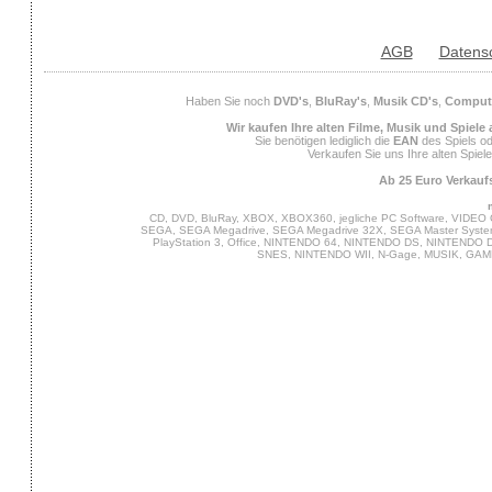
AGB
Datens
Haben Sie noch
DVD's
,
BluRay's
,
Musik CD's
,
Compute
Wir kaufen Ihre alten Filme, Musik und Spiele
Sie benötigen lediglich die
EAN
des Spiels od
Verkaufen Sie uns Ihre alten Spiel
Ab 25 Euro Verkaufs
CD, DVD, BluRay, XBOX, XBOX360, jegliche PC Software, VIDEO 
SEGA, SEGA Megadrive, SEGA Megadrive 32X, SEGA Master System,
PlayStation 3, Office, NINTENDO 64, NINTENDO DS, NINTENDO
SNES, NINTENDO WII, N-Gage, MUSIK, GA