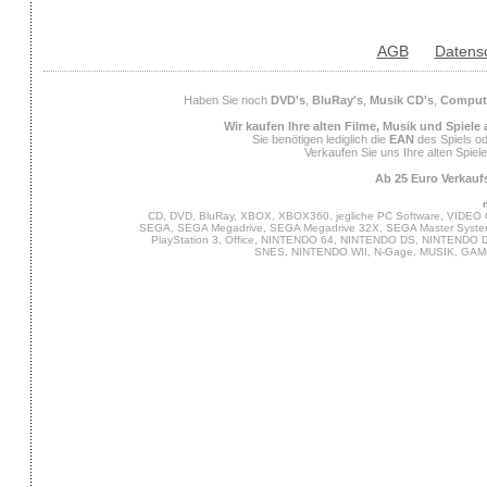
AGB
Datens
Haben Sie noch
DVD's
,
BluRay's
,
Musik CD's
,
Compute
Wir kaufen Ihre alten Filme, Musik und Spiele
Sie benötigen lediglich die
EAN
des Spiels od
Verkaufen Sie uns Ihre alten Spiel
Ab 25 Euro Verkaufs
CD, DVD, BluRay, XBOX, XBOX360, jegliche PC Software, VIDEO 
SEGA, SEGA Megadrive, SEGA Megadrive 32X, SEGA Master System,
PlayStation 3, Office, NINTENDO 64, NINTENDO DS, NINTENDO
SNES, NINTENDO WII, N-Gage, MUSIK, GA