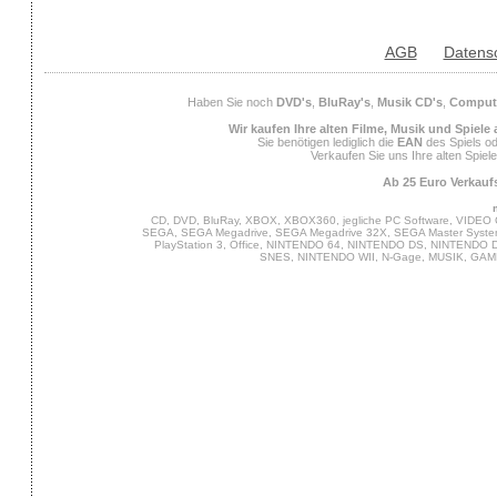
AGB
Datens
Haben Sie noch
DVD's
,
BluRay's
,
Musik CD's
,
Compute
Wir kaufen Ihre alten Filme, Musik und Spiele
Sie benötigen lediglich die
EAN
des Spiels od
Verkaufen Sie uns Ihre alten Spiel
Ab 25 Euro Verkaufs
CD, DVD, BluRay, XBOX, XBOX360, jegliche PC Software, VIDEO 
SEGA, SEGA Megadrive, SEGA Megadrive 32X, SEGA Master System,
PlayStation 3, Office, NINTENDO 64, NINTENDO DS, NINTENDO
SNES, NINTENDO WII, N-Gage, MUSIK, GA