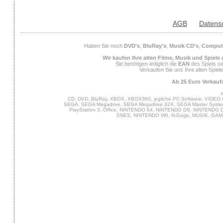
AGB
Datens
Haben Sie noch
DVD's
,
BluRay's
,
Musik CD's
,
Compute
Wir kaufen Ihre alten Filme, Musik und Spiele
Sie benötigen lediglich die
EAN
des Spiels od
Verkaufen Sie uns Ihre alten Spiel
Ab 25 Euro Verkaufs
CD, DVD, BluRay, XBOX, XBOX360, jegliche PC Software, VIDEO 
SEGA, SEGA Megadrive, SEGA Megadrive 32X, SEGA Master System,
PlayStation 3, Office, NINTENDO 64, NINTENDO DS, NINTENDO
SNES, NINTENDO WII, N-Gage, MUSIK, GA