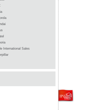
C
ia
orola
ndai
us
tel
oria
e International Sales
rpillar