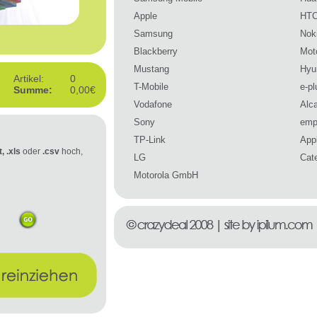
Apple
HT
Samsung
Nok
Blackberry
Mot
Mustang
Hyu
Artikel:
0
T-Mobile
e-pl
Summe:
0,00€
Vodafone
Alca
Sony
emp
TP-Link
Appl
t, .xls
oder
.csv
hoch,
LG
Cate
Motorola GmbH