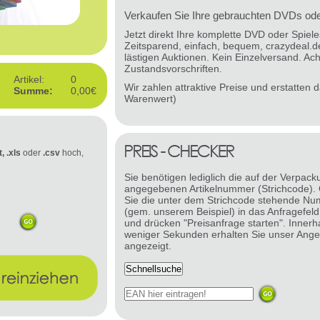
Verkaufen Sie Ihre gebrauchten DVDs oder
Jetzt direkt Ihre komplette DVD oder Spie
Zeitsparend, einfach, bequem, crazydeal.d
lästigen Auktionen. Kein Einzelversand. Ach
Zustandsvorschriften.
Artikel:
0
Wir zahlen attraktive Preise und erstatten
Summe:
0,00€
Warenwert)
t, .xls
oder
.csv
hoch,
Sie benötigen lediglich die auf der Verpack
angegebenen Artikelnummer (Strichcode).
Sie die unter dem Strichcode stehende N
(gem. unserem Beispiel) in das Anfragefeld
und drücken "Preisanfrage starten". Innerh
weniger Sekunden erhalten Sie unser Ange
angezeigt.