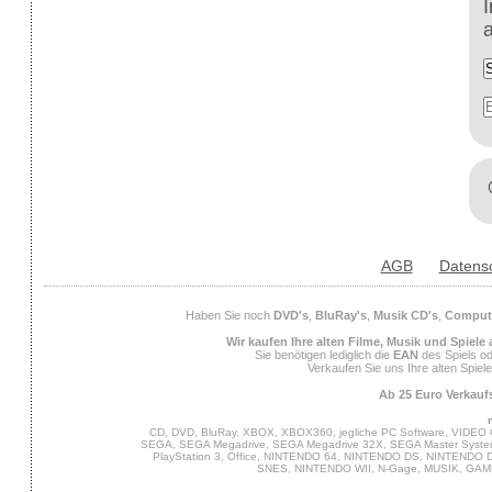
AGB
Datens
Haben Sie noch
DVD's
,
BluRay's
,
Musik CD's
,
Compute
Wir kaufen Ihre alten Filme, Musik und Spiele
Sie benötigen lediglich die
EAN
des Spiels od
Verkaufen Sie uns Ihre alten Spiel
Ab 25 Euro Verkaufs
CD, DVD, BluRay, XBOX, XBOX360, jegliche PC Software, VIDEO 
SEGA, SEGA Megadrive, SEGA Megadrive 32X, SEGA Master System,
PlayStation 3, Office, NINTENDO 64, NINTENDO DS, NINTENDO
SNES, NINTENDO WII, N-Gage, MUSIK, GA