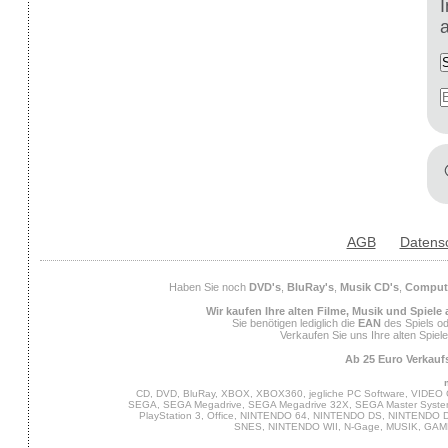
AGB
Datens
Haben Sie noch
DVD's
,
BluRay's
,
Musik CD's
,
Compute
Wir kaufen Ihre alten Filme, Musik und Spiele
Sie benötigen lediglich die
EAN
des Spiels od
Verkaufen Sie uns Ihre alten Spiel
Ab 25 Euro Verkaufs
CD, DVD, BluRay, XBOX, XBOX360, jegliche PC Software, VIDEO 
SEGA, SEGA Megadrive, SEGA Megadrive 32X, SEGA Master System,
PlayStation 3, Office, NINTENDO 64, NINTENDO DS, NINTENDO
SNES, NINTENDO WII, N-Gage, MUSIK, GA