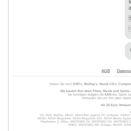
AGB
Datens
Haben Sie noch
DVD's
,
BluRay's
,
Musik CD's
,
Compute
Wir kaufen Ihre alten Filme, Musik und Spiele
Sie benötigen lediglich die
EAN
des Spiels od
Verkaufen Sie uns Ihre alten Spiel
Ab 25 Euro Verkaufs
CD, DVD, BluRay, XBOX, XBOX360, jegliche PC Software, VIDEO 
SEGA, SEGA Megadrive, SEGA Megadrive 32X, SEGA Master System,
PlayStation 3, Office, NINTENDO 64, NINTENDO DS, NINTENDO
SNES, NINTENDO WII, N-Gage, MUSIK, GA