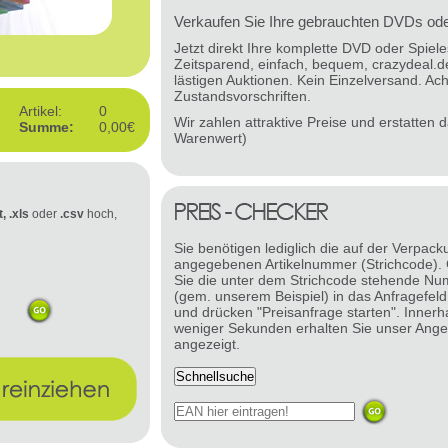
Verkaufen Sie Ihre gebrauchten DVDs oder
Jetzt direkt Ihre komplette DVD oder Spie
Zeitsparend, einfach, bequem, crazydeal.d
lästigen Auktionen. Kein Einzelversand. Ach
Zustandsvorschriften.
Artikel:
0
Wir zahlen attraktive Preise und erstatten
Summe:
0,00€
Warenwert)
t, .xls
oder
.csv
hoch,
Sie benötigen lediglich die auf der Verpack
angegebenen Artikelnummer (Strichcode).
Sie die unter dem Strichcode stehende N
(gem. unserem Beispiel) in das Anfragefeld
und drücken "Preisanfrage starten". Innerh
weniger Sekunden erhalten Sie unser Ange
angezeigt.