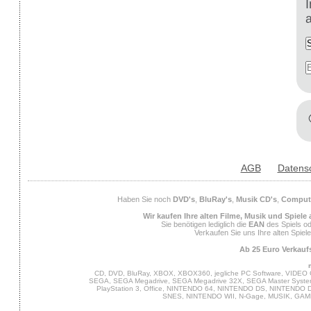
AGB
Datens
Haben Sie noch
DVD's
,
BluRay's
,
Musik CD's
,
Compute
Wir kaufen Ihre alten Filme, Musik und Spiele
Sie benötigen lediglich die
EAN
des Spiels od
Verkaufen Sie uns Ihre alten Spiel
Ab 25 Euro Verkaufs
CD, DVD, BluRay, XBOX, XBOX360, jegliche PC Software, VIDEO 
SEGA, SEGA Megadrive, SEGA Megadrive 32X, SEGA Master System,
PlayStation 3, Office, NINTENDO 64, NINTENDO DS, NINTENDO
SNES, NINTENDO WII, N-Gage, MUSIK, GA