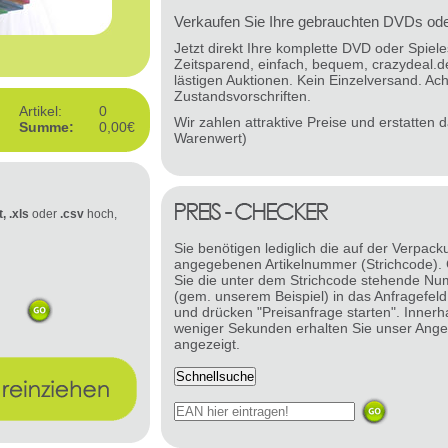
Verkaufen Sie Ihre gebrauchten DVDs oder
Jetzt direkt Ihre komplette DVD oder Spie
Zeitsparend, einfach, bequem, crazydeal.d
lästigen Auktionen. Kein Einzelversand. Ach
Zustandsvorschriften.
Artikel:
0
Wir zahlen attraktive Preise und erstatten
Summe:
0,00€
Warenwert)
t, .xls
oder
.csv
hoch,
Sie benötigen lediglich die auf der Verpack
angegebenen Artikelnummer (Strichcode).
Sie die unter dem Strichcode stehende N
(gem. unserem Beispiel) in das Anfragefeld
und drücken "Preisanfrage starten". Innerh
weniger Sekunden erhalten Sie unser Ange
angezeigt.