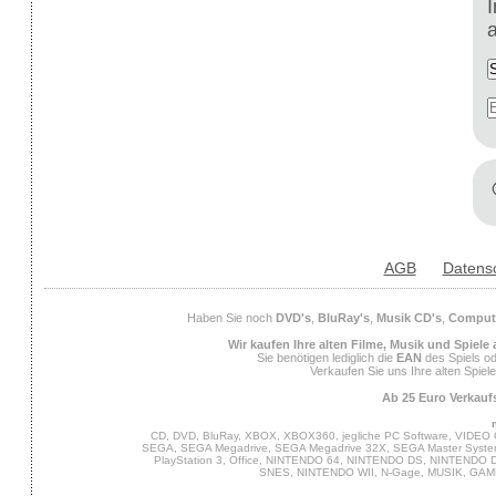
AGB
Datens
Haben Sie noch
DVD's
,
BluRay's
,
Musik CD's
,
Compute
Wir kaufen Ihre alten Filme, Musik und Spiele
Sie benötigen lediglich die
EAN
des Spiels od
Verkaufen Sie uns Ihre alten Spiel
Ab 25 Euro Verkaufs
CD, DVD, BluRay, XBOX, XBOX360, jegliche PC Software, VIDEO 
SEGA, SEGA Megadrive, SEGA Megadrive 32X, SEGA Master System,
PlayStation 3, Office, NINTENDO 64, NINTENDO DS, NINTENDO
SNES, NINTENDO WII, N-Gage, MUSIK, GA