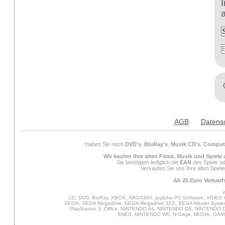
AGB
Datens
Haben Sie noch
DVD's
,
BluRay's
,
Musik CD's
,
Compute
Wir kaufen Ihre alten Filme, Musik und Spiele
Sie benötigen lediglich die
EAN
des Spiels od
Verkaufen Sie uns Ihre alten Spiel
Ab 25 Euro Verkaufs
CD, DVD, BluRay, XBOX, XBOX360, jegliche PC Software, VIDEO 
SEGA, SEGA Megadrive, SEGA Megadrive 32X, SEGA Master System,
PlayStation 3, Office, NINTENDO 64, NINTENDO DS, NINTENDO
SNES, NINTENDO WII, N-Gage, MUSIK, GA