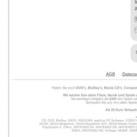
AGB
Datens
Haben Sie noch
DVD's
,
BluRay's
,
Musik CD's
,
Compute
Wir kaufen Ihre alten Filme, Musik und Spiele
Sie benötigen lediglich die
EAN
des Spiels od
Verkaufen Sie uns Ihre alten Spiel
Ab 25 Euro Verkaufs
CD, DVD, BluRay, XBOX, XBOX360, jegliche PC Software, VIDEO 
SEGA, SEGA Megadrive, SEGA Megadrive 32X, SEGA Master System,
PlayStation 3, Office, NINTENDO 64, NINTENDO DS, NINTENDO
SNES, NINTENDO WII, N-Gage, MUSIK, GA