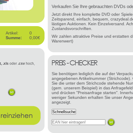
Verkaufen Sie Ihre gebrauchten DVDs oder
Jetzt direkt Ihre komplette DVD oder Spie
Zeitsparend, einfach, bequem, crazydeal.d
lästigen Auktionen. Kein Einzelversand. Ach
Zustandsvorschriften.
Artikel:
0
Wir zahlen attraktive Preise und erstatten
Summe:
0,00€
Warenwert)
t, .xls
oder
.csv
hoch,
Sie benötigen lediglich die auf der Verpack
angegebenen Artikelnummer (Strichcode).
Sie die unter dem Strichcode stehende N
(gem. unserem Beispiel) in das Anfragefeld
und drücken "Preisanfrage starten". Innerh
weniger Sekunden erhalten Sie unser Ange
angezeigt.