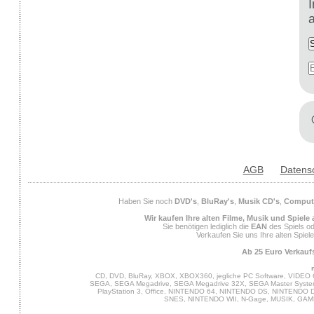
AGB
Datens
Haben Sie noch
DVD's
,
BluRay's
,
Musik CD's
,
Compute
Wir kaufen Ihre alten Filme, Musik und Spiele
Sie benötigen lediglich die
EAN
des Spiels od
Verkaufen Sie uns Ihre alten Spiel
Ab 25 Euro Verkaufs
CD, DVD, BluRay, XBOX, XBOX360, jegliche PC Software, VIDEO 
SEGA, SEGA Megadrive, SEGA Megadrive 32X, SEGA Master System,
PlayStation 3, Office, NINTENDO 64, NINTENDO DS, NINTENDO
SNES, NINTENDO WII, N-Gage, MUSIK, GA