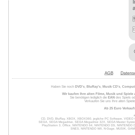
AGB
Datens
Haben Sie noch
DVD's
,
BluRay's
,
Musik CD's
,
Compute
Wir kaufen Ihre alten Filme, Musik und Spiele
Sie benötigen lediglich die
EAN
des Spiels od
Verkaufen Sie uns Ihre alten Spiel
Ab 25 Euro Verkaufs
CD, DVD, BluRay, XBOX, XBOX360, jegliche PC Software, VIDEO 
SEGA, SEGA Megadrive, SEGA Megadrive 32X, SEGA Master System,
PlayStation 3, Office, NINTENDO 64, NINTENDO DS, NINTENDO
SNES, NINTENDO WII, N-Gage, MUSIK, GA