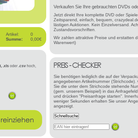
Verkaufen Sie Ihre gebrauchten DVDs oder
Jetzt direkt Ihre komplette DVD oder Spie
Zeitsparend, einfach, bequem, crazydeal.d
lästigen Auktionen. Kein Einzelversand. Ach
Zustandsvorschriften.
Artikel:
0
Wir zahlen attraktive Preise und erstatten
Summe:
0,00€
Warenwert)
t, .xls
oder
.csv
hoch,
Sie benötigen lediglich die auf der Verpack
angegebenen Artikelnummer (Strichcode).
Sie die unter dem Strichcode stehende N
(gem. unserem Beispiel) in das Anfragefeld
und drücken "Preisanfrage starten". Innerh
weniger Sekunden erhalten Sie unser Ange
angezeigt.