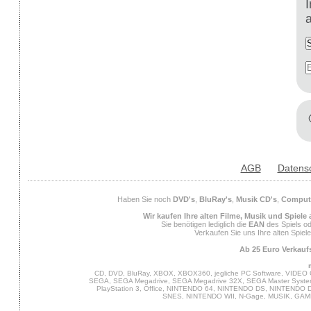
AGB
Datens
Haben Sie noch
DVD's
,
BluRay's
,
Musik CD's
,
Compute
Wir kaufen Ihre alten Filme, Musik und Spiele
Sie benötigen lediglich die
EAN
des Spiels od
Verkaufen Sie uns Ihre alten Spiel
Ab 25 Euro Verkaufs
CD, DVD, BluRay, XBOX, XBOX360, jegliche PC Software, VIDEO 
SEGA, SEGA Megadrive, SEGA Megadrive 32X, SEGA Master System,
PlayStation 3, Office, NINTENDO 64, NINTENDO DS, NINTENDO
SNES, NINTENDO WII, N-Gage, MUSIK, GA