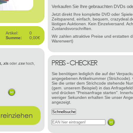
Verkaufen Sie Ihre gebrauchten DVDs oder
Jetzt direkt Ihre komplette DVD oder Spie
Zeitsparend, einfach, bequem, crazydeal.d
lästigen Auktionen. Kein Einzelversand. Ach
Zustandsvorschriften.
Artikel:
0
Wir zahlen attraktive Preise und erstatten
Summe:
0,00€
Warenwert)
t, .xls
oder
.csv
hoch,
Sie benötigen lediglich die auf der Verpack
angegebenen Artikelnummer (Strichcode).
Sie die unter dem Strichcode stehende N
(gem. unserem Beispiel) in das Anfragefeld
und drücken "Preisanfrage starten". Innerh
weniger Sekunden erhalten Sie unser Ange
angezeigt.